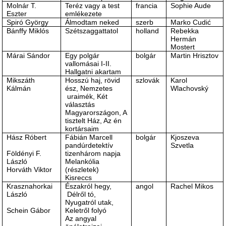
Molnár T.
Teréz vagy a test
francia
Sophie Aude
Eszter
emlékezete
Spiró György
Álmodtam neked
szerb
Marko Cudić
Bánffy Miklós
Szétszaggattatol
holland
Rebekka
Hermán
Mostert
Márai Sándor
Egy polgár
bolgár
Martin Hrisztov
vallomásai I-II.
Hallgatni akartam
Mikszáth
Hosszú haj, rövid
szlovák
Karol
Kálmán
ész, Nemzetes
Wlachovský
uraimék, Két
választás
Magyarországon, A
tisztelt Ház, Az én
kortársaim
Hász Róbert
Fábián Marcell
bolgár
Kjoszeva
pandúrdetektív
Szvetla
Földényi F.
tizenhárom napja
László
Melankólia
Horváth Viktor
(részletek)
Kisreccs
Krasznahorkai
Északról hegy,
angol
Rachel Mikos
László
Délről tó,
Nyugatról utak,
Schein Gábor
Keletről folyó
Az angyal