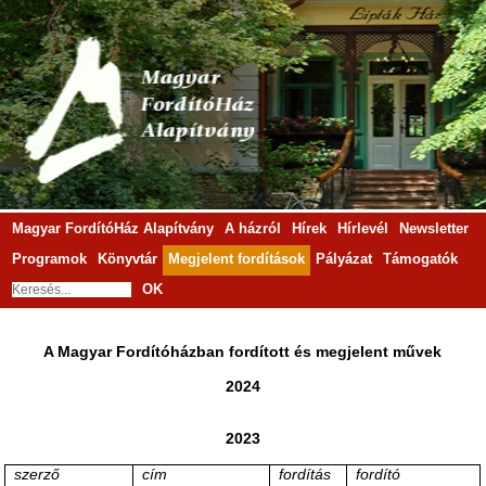
Magyar FordítóHáz Alapítvány
A házról
Hírek
Hírlevél
Newsletter
Programok
Könyvtár
Megjelent fordítások
Pályázat
Támogatók
OK
A Magyar Fordítóházban fordított és megjelent művek
2024
2023
szerző
cím
fordítás
fordító