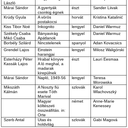
László
Márai Sándor
A gyertyák
észt
Sander Liivak
csonkig égnek
Krúdy Gyula
A vörös
horvát
Kristina Katalinić
postakocsi
Kiss Tibor Noé
Inkognito
lengyel
Daniel Warmuz
Székely Csaba
Bányavirág
lengyel
Daniel Warmuz
Mikó Csaba
Apátlanok
Borbély Szilárd
Nincstelenek
spanyol
Adan Kovacsics
Grendel Lajos
Einstein
lengyel
Milosz Waligórski
harangjai
Esterházy Péter
Hrabal könyve
észt
Lauri Eesmaa
Kassák Lajos
A ló meghal, a
madarak
kirepülnek
Márai Sándor
Napló, 1949-56
lengyel
Teresa
Worowska
Mikszáth
A Noszty fiú
szlovák
Karol
Kálmán
esete Tóth
Wlachovszký
Marival
Magyar
német
Anne-Marie
költészeti
Kenessey
összeállítás. in:
Orte
Szerb Antal
Utas és
szlovák
Gabi Magová
holdvilág