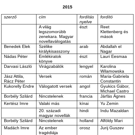
2015
szerző
cím
fordítás
fordító
nyelve
A világ
észt
Reet
legszomorúbb
Klettenberg és
zenekara. Magyar
mások
novellaválogatás
Benedek Elek
Szélike
arab
Abdallah el
királykisasszony
Nagar
Nádas Péter
Emlékiratok
észt
Lauri Eesmaa
könyve
Darvasi László
Virágzabálók
lengyel
Karolina
Wilamowska
Jász Attila,
Versek
román
Maria-Gabriela
Rácz Péter
Constantin
Kukorelly Endre
Válogatott versek
angol
Gyukics Gábor,
Michael Castro
Borbély Szilárd
Nincstelenek
francia
Járfás Ágnes
Kertész Imre
Valaki más
kínai
Yu Zemin
20. századi
hindi
Indu Mazaldan
magyar novellák
Borbély Szilárd
Nincstelenek
holland
Alföldy Mari
Madách Imre
Az ember
orosz
Jurij Guszev
tragédiája