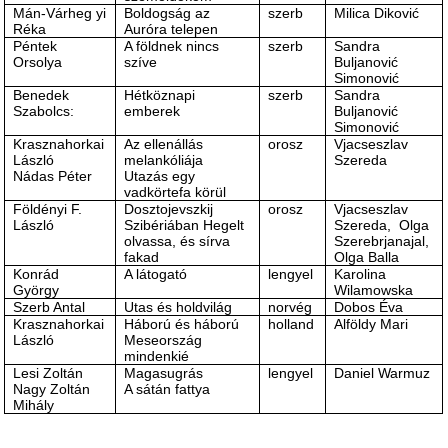
Mán-Várheg yi
Boldogság az
szerb
Milica Diković
Réka
Auróra telepen
Péntek
A földnek nincs
szerb
Sandra
Orsolya
szíve
Buljanović
Simonović
Benedek
Hétköznapi
szerb
Sandra
Szabolcs:
emberek
Buljanović
Simonović
Krasznahorkai
Az ellenállás
orosz
Vjacseszlav
László
melankóliája
Szereda
Nádas Péter
Utazás egy
vadkörtefa körül
Földényi F.
Dosztojevszkij
orosz
Vjacseszlav
László
Szibériában Hegelt
Szereda, Olga
olvassa, és sírva
Szerebrjanajal,
fakad
Olga Balla
Konrád
A látogató
lengyel
Karolina
György
Wilamowska
Szerb Antal
Utas és holdvilág
norvég
Dobos Éva
Krasznahorkai
Háború és háború
holland
Alföldy Mari
László
Meseország
mindenkié
Lesi Zoltán
Magasugrás
lengyel
Daniel Warmuz
Nagy Zoltán
A sátán fattya
Mihály