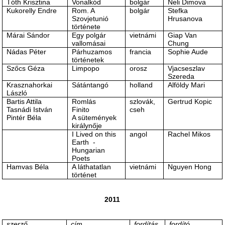
Tóth Krisztina
Vonalkód
bolgár
Neli Dimova
Kukorelly Endre
Rom. A
bolgár
Stefka
Szovjetunió
Hrusanova
története
Márai Sándor
Egy polgár
vietnámi
Giap Van
vallomásai
Chung
Nádas Péter
Párhuzamos
francia
Sophie Aude
történetek
Szőcs Géza
Limpopo
orosz
Vjacseszlav
Szereda
Krasznahorkai
Sátántangó
holland
Alföldy Mari
László
Bartis Attila
Romlás
szlovák,
Gertrud Kopic
Tasnádi István
Finito
cseh
Pintér Béla
A sütemények
királynője
I Lived on this
angol
Rachel Mikos
Earth -
Hungarian
Poets
Hamvas Béla
A láthatatlan
vietnámi
Nguyen Hong
történet
2011
szerző
cím
fordítás
fordító