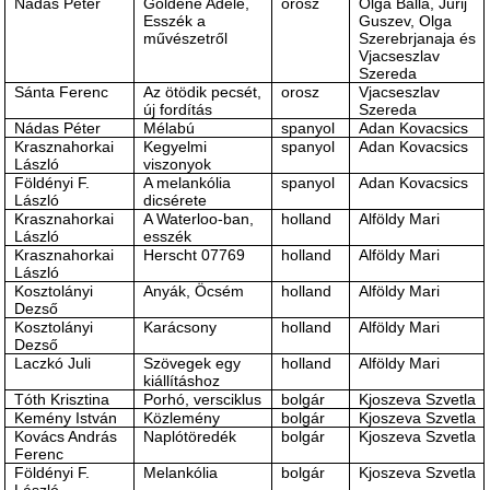
Nádas Péter
Goldene Adele,
orosz
Olga Balla, Jurij
Esszék a
Guszev, Olga
művészetről
Szerebrjanaja és
Vjacseszlav
Szereda
Sánta Ferenc
Az ötödik pecsét,
orosz
Vjacseszlav
új fordítás
Szereda
Nádas Péter
Mélabú
spanyol
Adan Kovacsics
Krasznahorkai
Kegyelmi
spanyol
Adan Kovacsics
László
viszonyok
Földényi F.
A melankólia
spanyol
Adan Kovacsics
László
dicsérete
Krasznahorkai
A Waterloo-ban,
holland
Alföldy Mari
László
esszék
Krasznahorkai
Herscht 07769
holland
Alföldy Mari
László
Kosztolányi
Anyák, Öcsém
holland
Alföldy Mari
Dezső
Kosztolányi
Karácsony
holland
Alföldy Mari
Dezső
Laczkó Juli
Szövegek egy
holland
Alföldy Mari
kiállításhoz
Tóth Krisztina
Porhó, versciklus
bolgár
Kjoszeva Szvetla
Kemény István
Közlemény
bolgár
Kjoszeva Szvetla
Kovács András
Naplótöredék
bolgár
Kjoszeva Szvetla
Ferenc
Földényi F.
Melankólia
bolgár
Kjoszeva Szvetla