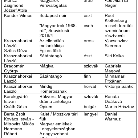
Móricz
Magyarok
arab
Abd Allah El
Zsigmond
Versválogatás
Nagar
József Attila
Kondor Vilmos
Budapest noir
észt
Reet
Klettenberg
"Magyar írók 1968-
cseh
a cseh fordítói
ról", Souvislosti
szeminárium
2018/4
résztvevői
Krasznahorkai
Az ellenállás
orosz
Vjacseszlav
László
melankóliája
Szereda
Szőcs Géza
Égi és földi
Krasznahorkai
Sátántangó
észt
Siiri Kolka
László
Dragomán
Máglya
szlovák
Gabriela
György
Magová
Krasznahorkai
Sátántangó
finn
Minnamari
László
Pitkänen
Krasznahorkai
Mindig
horvát
Viktorija Santić
László
Homérosznak
Kerékgyártó
Rükverc, Magyar
szlovák
Renata
István
dráma antológia
Deáková
Csáth Géza
Ópium
bolgár
Martin Hrisztov
Berta Zsolt
Kalef / Moszkva téri
lengyel
Daniel
Kovács István -
fiúk
Warmuz
Mitrovits Miklós
Magyar emlékek
Hermann
Lengyelországban
Róbert
A nagyszebeni