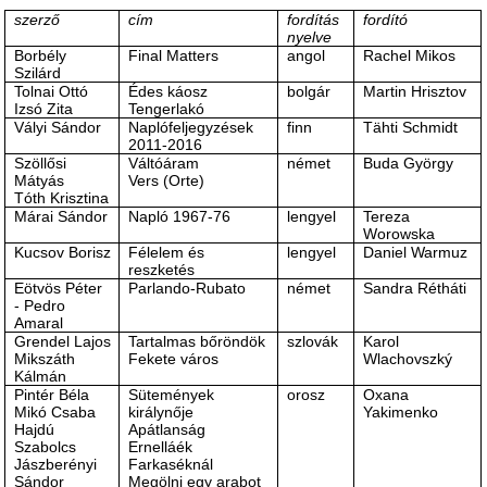
szerző
cím
fordítás
fordító
nyelve
Borbély
Final Matters
angol
Rachel Mikos
Szilárd
Tolnai Ottó
Édes káosz
bolgár
Martin Hrisztov
Izsó Zita
Tengerlakó
Vályi Sándor
Naplófeljegyzések
finn
Tähti Schmidt
2011-2016
Szöllősi
Váltóáram
német
Buda György
Mátyás
Vers (Orte)
Tóth Krisztina
Márai Sándor
Napló 1967-76
lengyel
Tereza
Worowska
Kucsov Borisz
Félelem és
lengyel
Daniel Warmuz
reszketés
Eötvös Péter
Parlando-Rubato
német
Sandra Rétháti
- Pedro
Amaral
Grendel Lajos
Tartalmas bőröndök
szlovák
Karol
Mikszáth
Fekete város
Wlachovszký
Kálmán
Pintér Béla
Sütemények
orosz
Oxana
Mikó Csaba
királynője
Yakimenko
Hajdú
Apátlanság
Szabolcs
Ernelláék
Jászberényi
Farkaséknál
Sándor
Megölni egy arabot