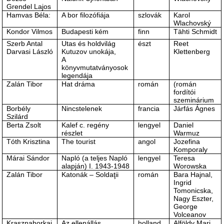
Grendel Lajos
Hamvas Béla:
A bor filozófiája
szlovák
Karol
Wlachovský
Kondor Vilmos
Budapesti kém
finn
Tähti Schmidt
Szerb Antal
Utas és holdvilág
észt
Reet
Darvasi László
Kutuzov unokája,
Klettenberg
A
könyvmutatványosok
legendája
Zalán Tibor
Hat dráma
román
(román
fordítói
szeminárium
Borbély
Nincstelenek
francia
Járfás Ágnes
Szilárd
Berta Zsolt
Kalef c. regény
lengyel
Daniel
részlet
Warmuz
Tóth Krisztina
The tourist
angol
Jozefina
Komporaly
Márai Sándor
Napló (a teljes Napló
lengyel
Teresa
alapján) I. 1943-1948
Worowska
Zalán Tibor
Katonák ‒ Soldaţii
román
Bara Hajnal,
Ingrid
Tomonicska,
Nagy Eszter,
George
Volceanov
Krasznahorkai
Az ellenállás
holland
Alföldy Mari