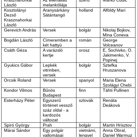
Krasznahorkai
Az ellenállás
szerb
Marko Cudic
László
melankóliája
Kosztolányi
Aranysárkány
holland
Alföldy Mari
Dezső
Sátántangó
Krasznahorkai
László
Gerevich András
Versek
bolgár
Nikolaj Bojkov,
Mina Coneva
Bogdán László
Címeremben a
román
George
két hattyú
Volceanov
Csáth Géza
A varázsló
orosz
E, Sochivko, O.
kertje
Jakimenko, V.
Popinej
Gyukics Gábor
Lepkék
bolgár
Sztefka
vitrinben,
Hruszanova
versek
Orcsik Roland
Versek
spanyol
Maria Elena
Szolágyi Chebi
Kondor Vilmos
Bűnös
finn
Tähti Pullinen
Budapest
Esterházy Péter
Egyszerű
szlovák
Renáta
történet vessző
Deáková
száz oldal - a
kardozós
változat
Spiró György
Prah
bolgár
Martin Hrisztov
Márai Sándor
Egy polgár
vietnámi,
Anna Obral,
vallomásai
lengyel
Daniel Warmuz