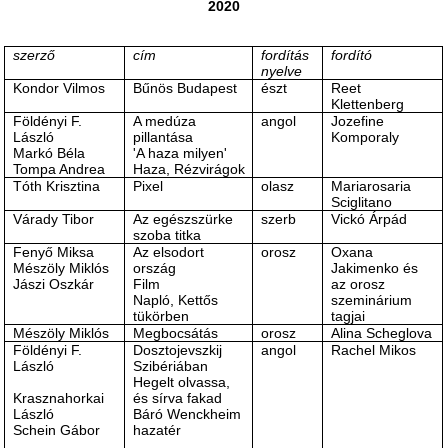
2020
szerző
cím
fordítás
fordító
nyelve
Kondor Vilmos
Bűnös Budapest
észt
Reet
Klettenberg
Földényi F.
A medúza
angol
Jozefine
László
pillantása
Komporaly
Markó Béla
'A haza milyen'
Tompa Andrea
Haza, Rézvirágok
Tóth Krisztina
Pixel
olasz
Mariarosaria
Sciglitano
Várady Tibor
Az egészszürke
szerb
Vickó Árpád
szoba titka
Fenyő Miksa
Az elsodort
orosz
Oxana
Mészöly Miklós
ország
Jakimenko és
Jászi Oszkár
Film
az orosz
Napló, Kettős
szeminárium
tükörben
tagjai
Mészöly Miklós
Megbocsátás
orosz
Alina Scheglova
Földényi F.
Dosztojevszkij
angol
Rachel Mikos
László
Szibériában
Hegelt olvassa,
Krasznahorkai
és sírva fakad
László
Báró Wenckheim
Schein Gábor
hazatér