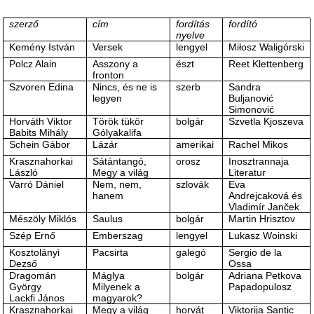
szerző
cím
fordítás
fordító
nyelve
Kemény István
Versek
lengyel
Miłosz Waligórski
Polcz Alain
Asszony a
észt
Reet Klettenberg
fronton
Szvoren Edina
Nincs, és ne is
szerb
Sandra
legyen
Buljanović
Simonović
Horváth Viktor
Török tükör
bolgár
Szvetla Kjoszeva
Babits Mihály
Gólyakalifa
Schein Gábor
Lázár
amerikai
Rachel Mikos
Krasznahorkai
Sátántangó,
orosz
Inosztrannaja
László
Megy a világ
Literatur
Varró Dániel
Nem, nem,
szlovák
Eva
hanem
Andrejcaková és
Vladimír Janček
Mészöly Miklós
Saulus
bolgár
Martin Hrisztov
Szép Ernő
Emberszag
lengyel
Lukasz Woinski
Kosztolányi
Pacsirta
galegó
Sergio de la
Dezső
Ossa
Dragomán
Máglya
bolgár
Adriana Petkova
György
Milyenek a
Papadopulosz
Lackfi János
magyarok?
Krasznahorkai
Megy a világ
horvát
Viktorija Santic