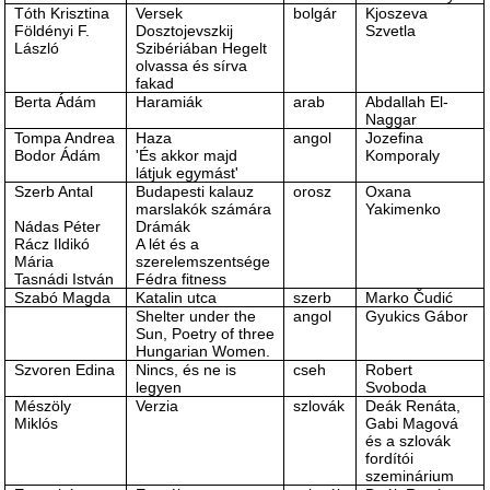
Tóth Krisztina
Versek
bolgár
Kjoszeva
Földényi F.
Dosztojevszkij
Szvetla
László
Szibériában Hegelt
olvassa és sírva
fakad
Berta Ádám
Haramiák
arab
Abdallah El-
Naggar
Tompa Andrea
Haza
angol
Jozefina
Bodor Ádám
'És akkor majd
Komporaly
látjuk egymást'
Szerb Antal
Budapesti kalauz
orosz
Oxana
marslakók számára
Yakimenko
Nádas Péter
Drámák
Rácz Ildikó
A lét és a
Mária
szerelemszentsége
Tasnádi István
Fédra fitness
Szabó Magda
Katalin utca
szerb
Marko Čudić
Shelter under the
angol
Gyukics Gábor
Sun, Poetry of three
Hungarian Women.
Szvoren Edina
Nincs, és ne is
cseh
Robert
legyen
Svoboda
Mészöly
Verzia
szlovák
Deák Renáta,
Miklós
Gabi Magová
és a szlovák
fordítói
szeminárium