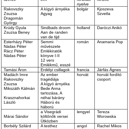
nyelve
Rakovszky
A kígyó árnyéka
bolgár
Kjoszeva
Zsuzsa
Agyag
Szvetla
Dragomán
György
Krúdy Gyula
Sindbads droom
holland
Daróczi Anikó
Zsuzsa Beney
Aan de randen
van de tijd
Esterházy Péter
Semmi
román
Anamaria Pop
Nádas Péter
művészete
Rácz Péter
Emlékiratók
Nádas Péter
könyve I-II
12 vers
Emlékmű, esszé
Tamási Áron
Erdélyi csillagok
francia
Járfás Ágnes
Madách Imre
Az ember
horvát
horvát fordító
Rakovszky
tragédiája
csoport
Zsuzsa
A kígyó árnyéka
Mikszáth Kálmán
Bede Anna
tartozása, A
Krasznahorkai
néhai bárány
László
Háború és
háború
a Visegrádi
lengyel
Tereza
Márai Sándor
költőnők versei
Worowska
Útközben
Borbély Szilárd
A testhez
angol
Rachel Mikos