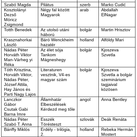
Szabó Magda
Pilátus
szerb
Marko Cudić
Kosztolányi
Négy fal között
arab
Abdallah
Dezső
Magyarok
ElNagar
Móricz
Zsigmond
Totth Benedek
Az utolsó utáni
bolgár
Martin Hrisztov
háború
Krasznahorkai
Báró Wenckheim
holland
Alföldy Mari
László
hazatér
Nádas Péter
Az élet sója
bolgár
Kjoszeva
Horváth Viktor
Tankom
Szvetla
Man-Várheg yi
Mágneshegy
Réka
Tóth Krisztina,
Literaturen
bolgár
Kjoszeva
Horváth Viktor,
vesztnik, V4-es
Szvetla a bolgár
Nádas Péter,
magyar szám
szeminárium
József Attila,
tagjaival
Hay János és
közösen
Parti Nagy Lajos
Lanczkor
Államhatár
angol
Anna Bentley
Gábor
Elbeszélések
Csutak Gabi
Kérdezd meg tőle
Barna Imre
Nádas Péter
Esszék
szlovák
Deák Renáta
Szabó T. Anna
Törésteszt
Bánffy Miklós
Erdély - trilógia,
holland
Rebeka Hermán
2.
Mostert