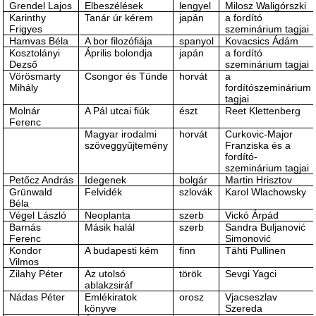
Grendel Lajos
Elbeszélések
lengyel
Milosz Waligórszki
Karinthy
Tanár úr kérem
japán
a fordító
Frigyes
szeminárium tagjai
Hamvas Béla
A bor filozófiája
spanyol
Kovacsics Ádám
Kosztolányi
Április bolondja
japán
a fordító
Dezső
szeminárium tagjai
Vörösmarty
Csongor és Tünde
horvát
a
Mihály
fordítószeminárium
tagjai
Molnár
A Pál utcai fiúk
észt
Reet Klettenberg
Ferenc
Magyar irodalmi
horvát
Curkovic-Major
szöveggyűjtemény
Franziska és a
fordító-
szeminárium tagjai
Petőcz András
Idegenek
bolgár
Martin Hrisztov
Grünwald
Felvidék
szlovák
Karol Wlachowsky
Béla
Végel László
Neoplanta
szerb
Vickó Árpád
Barnás
Másik halál
szerb
Sandra Buljanović
Ferenc
Simonović
Kondor
A budapesti kém
finn
Tähti Pullinen
Vilmos
Zilahy Péter
Az utolsó
török
Sevgi Yagci
ablakzsiráf
Nádas Péter
Emlékiratok
orosz
Vjacseszlav
könyve
Szereda