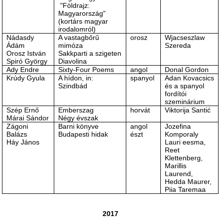
"Földrajz:
Magyarország"
(kortárs magyar
irodalomról)
Nádasdy
A vastagbőrű
orosz
Wjacseszlaw
Ádám
mimóza
Szereda
Orosz István
Sakkparti a szigeten
Spiró György
Diavolina
Ady Endre
Sixty-Four Poems
angol
Donal Gordon
Krúdy Gyula
A hídon, in:
spanyol
Adan Kovacsics
Szindbád
és a spanyol
fordítói
szeminárium
Szép Ernő
Emberszag
horvát
Viktorija Santić
Márai Sándor
Négy évszak
Zágoni
Barni könyve
angol
Jozefina
Balázs
Budapesti hidak
észt
Komporaly
Háy János
Lauri eesma,
Reet
Klettenberg,
Marillis
Laurend,
Hedda Maurer,
Piia Taremaa
2017