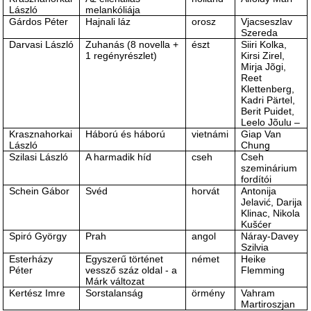
László
melankóliája
Gárdos Péter
Hajnali láz
orosz
Vjacseszlav
Szereda
Darvasi László
Zuhanás (8 novella +
észt
Siiri Kolka,
1 regényrészlet)
Kirsi Zirel,
Mirja Jõgi,
Reet
Klettenberg,
Kadri Pärtel,
Berit Puidet,
Leelo Jõulu ‒
Krasznahorkai
Háború és háború
vietnámi
Giap Van
László
Chung
Szilasi László
A harmadik híd
cseh
Cseh
szeminárium
fordítói
Schein Gábor
Svéd
horvát
Antonija
Jelavić, Darija
Klinac, Nikola
Kušćer
Spiró György
Prah
angol
Náray-Davey
Szilvia
Esterházy
Egyszerű történet
német
Heike
Péter
vessző száz oldal - a
Flemming
Márk változat
Kertész Imre
Sorstalanság
örmény
Vahram
Martiroszjan