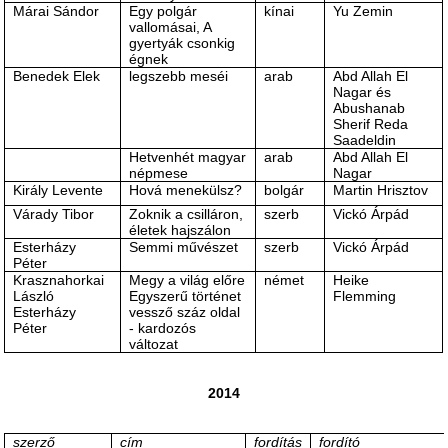
Márai Sándor
Egy polgár
kínai
Yu Zemin
vallomásai, A
gyertyák csonkig
égnek
Benedek Elek
legszebb meséi
arab
Abd Allah El
Nagar és
Abushanab
Sherif Reda
Saadeldin
Hetvenhét magyar
arab
Abd Allah El
népmese
Nagar
Király Levente
Hová menekülsz?
bolgár
Martin Hrisztov
Várady Tibor
Zoknik a csilláron,
szerb
Vickó Árpád
életek hajszálon
Esterházy
Semmi művészet
szerb
Vickó Árpád
Péter
Krasznahorkai
Megy a világ előre
német
Heike
László
Egyszerű történet
Flemming
Esterházy
vessző száz oldal
Péter
- kardozós
változat
2014
szerző
cím
fordítás
fordító