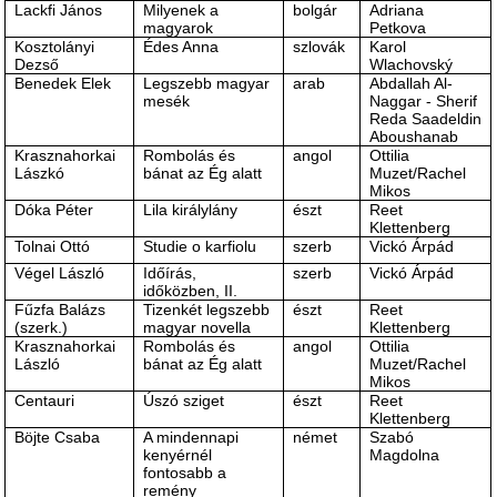
Lackfi János
Milyenek a
bolgár
Adriana
magyarok
Petkova
Kosztolányi
Édes Anna
szlovák
Karol
Dezső
Wlachovský
Benedek Elek
Legszebb magyar
arab
Abdallah Al-
mesék
Naggar - Sherif
Reda Saadeldin
Aboushanab
Krasznahorkai
Rombolás és
angol
Ottilia
Lászkó
bánat az Ég alatt
Muzet/Rachel
Mikos
Dóka Péter
Lila királylány
észt
Reet
Klettenberg
Tolnai Ottó
Studie o karfiolu
szerb
Vickó Árpád
Végel László
Időírás,
szerb
Vickó Árpád
időközben, II.
Fűzfa Balázs
Tizenkét legszebb
észt
Reet
(szerk.)
magyar novella
Klettenberg
Krasznahorkai
Rombolás és
angol
Ottilia
László
bánat az Ég alatt
Muzet/Rachel
Mikos
Centauri
Úszó sziget
észt
Reet
Klettenberg
Böjte Csaba
A mindennapi
német
Szabó
kenyérnél
Magdolna
fontosabb a
remény