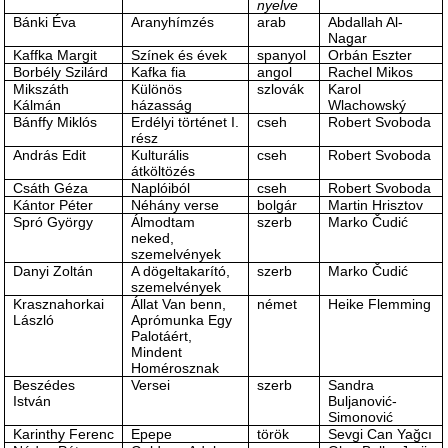
nyelve
Bánki Éva
Aranyhímzés
arab
Abdallah Al-
Nagar
Kaffka Margit
Színek és évek
spanyol
Orbán Eszter
Borbély Szilárd
Kafka fia
angol
Rachel Mikos
Mikszáth
Különös
szlovák
Karol
Kálmán
házasság
Wlachowský
Bánffy Miklós
Erdélyi történet I.
cseh
Robert Svoboda
rész
András Edit
Kulturális
cseh
Robert Svoboda
átköltözés
Csáth Géza
Naplóiból
cseh
Robert Svoboda
Kántor Péter
Néhány verse
bolgár
Martin Hrisztov
Spró György
Álmodtam
szerb
Marko Čudić
neked,
szemelvények
Danyi Zoltán
A dögeltakarító,
szerb
Marko Čudić
szemelvények
Krasznahorkai
Állat Van benn,
német
Heike Flemming
László
Aprómunka Egy
Palotáért,
Mindent
Homérosznak
Beszédes
Versei
szerb
Sandra
István
Buljanović-
Simonović
Karinthy Ferenc
Epepe
török
Sevgi Can Yağcı