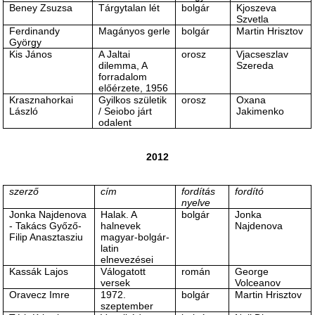
Beney Zsuzsa
Tárgytalan lét
bolgár
Kjoszeva
Szvetla
Ferdinandy
Magányos gerle
bolgár
Martin Hrisztov
György
Kis János
A Jaltai
orosz
Vjacseszlav
dilemma, A
Szereda
forradalom
előérzete, 1956
Krasznahorkai
Gyilkos születik
orosz
Oxana
László
/ Seiobo járt
Jakimenko
odalent
2012
szerző
cím
fordítás
fordító
nyelve
Jonka Najdenova
Halak. A
bolgár
Jonka
- Takács Győző-
halnevek
Najdenova
Filip Anasztasziu
magyar-bolgár-
latin
elnevezései
Kassák Lajos
Válogatott
román
George
versek
Volceanov
Oravecz Imre
1972.
bolgár
Martin Hrisztov
szeptember