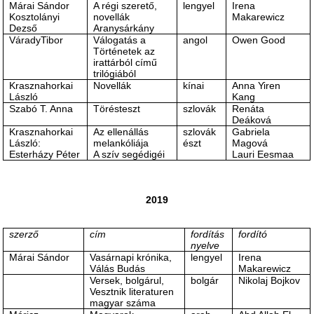
Márai Sándor
A régi szerető,
lengyel
Irena
Kosztolányi
novellák
Makarewicz
Dezső
Aranysárkány
VáradyTibor
Válogatás a
angol
Owen Good
Történetek az
irattárból című
trilógiából
Krasznahorkai
Novellák
kínai
Anna Yiren
László
Kang
Szabó T. Anna
Törésteszt
szlovák
Renáta
Deáková
Krasznahorkai
Az ellenállás
szlovák
Gabriela
László:
melankóliája
észt
Magová
Esterházy Péter
A szív segédigéi
Lauri Eesmaa
2019
szerző
cím
fordítás
fordító
nyelve
Márai Sándor
Vasárnapi krónika,
lengyel
Irena
Válás Budás
Makarewicz
Versek, bolgárul,
bolgár
Nikolaj Bojkov
Vesztnik literaturen
magyar száma