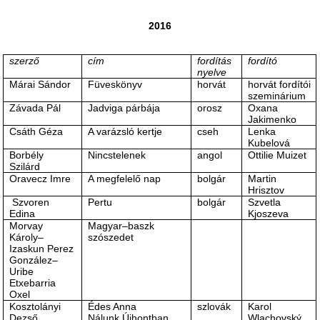
2016
szerző
cím
fordítás
fordító
nyelve
Márai Sándor
Füveskönyv
horvát
horvát fordítói
szeminárium
Závada Pál
Jadviga párbája
orosz
Oxana
Jakimenko
Csáth Géza
A varázsló kertje
cseh
Lenka
Kubelová
Borbély
Nincstelenek
angol
Ottilie Muizet
Szilárd
Oravecz Imre
A megfelelő nap
bolgár
Martin
Hrisztov
Szvoren
Pertu
bolgár
Szvetla
Edina
Kjoszeva
Morvay
Magyar‒baszk
Károly‒
szószedet
Izaskun Perez
González‒
Uribe
Etxebarria
Oxel
Kosztolányi
Édes Anna
szlovák
Karol
Dezső
Nálunk Újhontban
Wlachovský