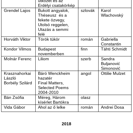
ütközet és az
Erdélyi csatakörkép
Grendel Lajos
Bukott angyalok,
szlovák
Karol
Théseusz és a
Wlachovský
fekete özvegy,
Utolsó reggelen,
Utazás a semmi
felé
Horváth Viktor
Török tükör
román
Gabriella
Constantin
Kondor Vilmos
Budapest
finn
Tähti Schmidt
novemberben
Molnár Ferenc
Liliom
szerb
Sandra
Buljanović
Simonović
Krasznahorkai
Báró Wenckheim
angol
Ottilie Mulzet
László
hazatér
Borbély Szilárd
Final Matters,
Selected Poems
2004-2010
Bán Zsófia
Méreg, Három
olasz
kísérlet Bartókra
Vida Gábor
Ahol az ő lelke
román
Andrei Dosa
2018