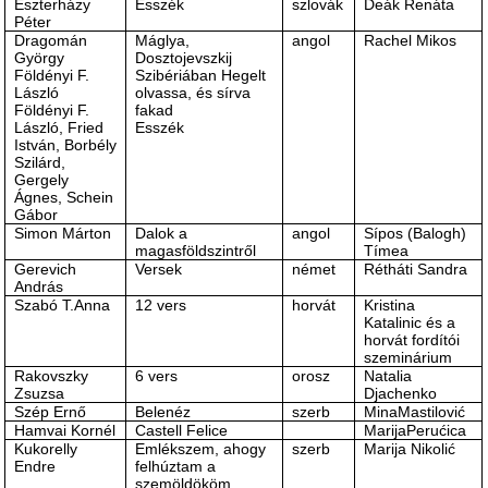
Eszterházy
Esszék
szlovák
Deák Renáta
Péter
Dragomán
Máglya,
angol
Rachel Mikos
György
Dosztojevszkij
Földényi F.
Szibériában Hegelt
László
olvassa, és sírva
Földényi F.
fakad
László, Fried
Esszék
István, Borbély
Szilárd,
Gergely
Ágnes, Schein
Gábor
Simon Márton
Dalok a
angol
Sípos (Balogh)
magasföldszintről
Tímea
Gerevich
Versek
német
Rétháti Sandra
András
Szabó T.Anna
12 vers
horvát
Kristina
Katalinic és a
horvát fordítói
szeminárium
Rakovszky
6 vers
orosz
Natalia
Zsuzsa
Djachenko
Szép Ernő
Belenéz
szerb
MinaMastilović
Hamvai Kornél
Castell Felice
MarijaPerućica
Kukorelly
Emlékszem, ahogy
szerb
Marija Nikolić
Endre
felhúztam a
szemöldököm