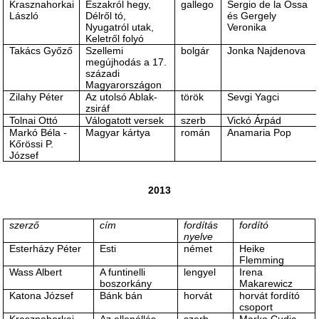
Krasznahorkai
Északról hegy,
gallego
Sergio de la Ossa
László
Délről tó,
és Gergely
Nyugatról utak,
Veronika
Keletről folyó
Takács Győző
Szellemi
bolgár
Jonka Najdenova
megújhodás a 17.
századi
Magyarországon
Zilahy Péter
Az utolsó Ablak-
török
Sevgi Yagci
zsiráf
Tolnai Ottó
Válogatott versek
szerb
Vickó Árpád
Markó Béla -
Magyar kártya
román
Anamaria Pop
Kőrössi P.
József
2013
szerző
cím
fordítás
fordító
nyelve
Esterházy Péter
Esti
német
Heike
Flemming
Wass Albert
A funtinelli
lengyel
Irena
boszorkány
Makarewicz
Katona József
Bánk bán
horvát
horvát fordító
csoport