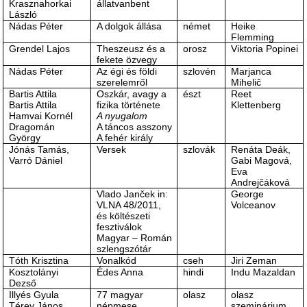
Krasznahorkai
állatvanbent
László
Nádas Péter
A dolgok állása
német
Heike
Flemming
Grendel Lajos
Theszeusz és a
orosz
Viktoria Popinei
fekete özvegy
Nádas Péter
Az égi és földi
szlovén
Marjanca
szerelemről
Mihelič
Bartis Attila
Oszkár, avagy a
észt
Reet
Bartis Attila
fizika története
Klettenberg
Hamvai Kornél
A nyugalom
Dragomán
A táncos asszony
György
A fehér király
Jónás Tamás,
Versek
szlovák
Renáta Deák,
Varró Dániel
Gabi Magová,
Eva
Andrejčáková
Vlado Janček in:
George
VLNA 48/2011,
Volceanov
és költészeti
fesztiválok
Magyar – Román
szlengszótár
Tóth Krisztina
Vonalkód
cseh
Jiri Zeman
Kosztolányi
Édes Anna
hindi
Indu Mazaldan
Dezső
Illyés Gyula
77 magyar
olasz
olasz
Térey János
népmese
szeminárium