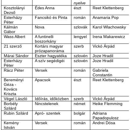
nyelve
Kosztolányi
Édes Anna
észt
Reet Klettenberg
Dezső
Esterházy
Fancsikó és Pinta
román
Anamaria Pop
Péter
Kálmán
Nova
szlovák
Karol Wlachowsky
Gábor
Wass Albert
A funtinelli
lengyel
Irena Makarewicz
boszorkány
21 szerző
Kortárs magyar
szerb
Vickó Árpád
prózapanoráma
Márai Sándor
Eszter hagyatéka
szlovén
Joze Hradil
Esterházy
A szív segédigéi
szlovén
Joze Hradil
Péter
Rácz Péter
Versek
román
Gabriela
Constantin
Bereményi
Apacsok
észt
Reet Klettenberg
Géza -
Kovács
Kriszta
Végel László
Időírás, időközben
szerb
Vickó Árpád
Borbély
Nincstelenek
német
Heike Flemming
Szilárd
Rubin Szilárd
Apró- szentek
bolgár
Adriana
Papadopulosz
Kemény
Versek
román
Andrei Dósa
István