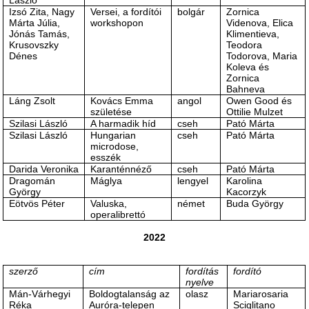
László
Izsó Zita, Nagy
Versei, a fordítói
bolgár
Zornica
Márta Júlia,
workshopon
Videnova, Elica
Jónás Tamás,
Klimentieva,
Krusovszky
Teodora
Dénes
Todorova, Maria
Koleva és
Zornica
Bahneva
Láng Zsolt
Kovács Emma
angol
Owen Good és
születése
Ottilie Mulzet
Szilasi László
A harmadik híd
cseh
Pató Márta
Szilasi László
Hungarian
cseh
Pató Márta
microdose,
esszék
Darida Veronika
Karanténnéző
cseh
Pató Márta
Dragomán
Máglya
lengyel
Karolina
György
Kacorzyk
Eötvös Péter
Valuska,
német
Buda György
operalibrettó
2022
szerző
cím
fordítás
fordító
nyelve
Mán-Várhegyi
Boldogtalanság az
olasz
Mariarosaria
Réka
Auróra-telepen
Sciglitano