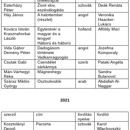
önéletrajzai
Esterházy
Život slov,
szlovák
Deák Renáta
Péter
eszéválogátás
Háy János
A halottember
angol
Veronika
(részlet)
Haacker-
Lukács
Kovács István
Egytestvér a
holland
Alföldy Mari
Krasznahorkai
magyar és a
László
lengyel
Háború és háború
Vida Gábor
Dadogásom
angol
Jozefina
Demény Péter
története
Komporaly
Vadkanragyogás
Csutak Gabi
Csendélet
szerb
Pataki Angéla
sárkánnya
Mán-Várhegyi
Mágneshegy
Sandra
Réka
Bulanović
Száraz Miklós
Osztozkodók
arab
Abdallah Al-
György
Naggar
2021
szerző
cím
fordítás
fordító
nyelve
Kosztolányi
Pacsirta
szlovák
Karol
Dezső
Wlachovszký