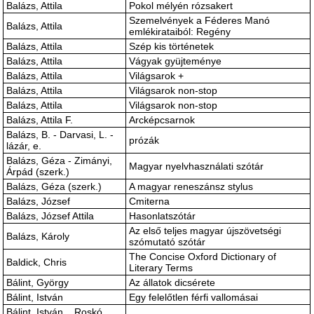
Balázs, Attila
Pokol mélyén rózsakert
Szemelvények a Féderes Manó
Balázs, Attila
emlékirataiból: Regény
Balázs, Attila
Szép kis történetek
Balázs, Attila
Vágyak gyüjteménye
Balázs, Attila
Világsarok +
Balázs, Attila
Világsarok non-stop
Balázs, Attila
Világsarok non-stop
Balázs, Attila F.
Arcképcsarnok
Balázs, B. - Darvasi, L. -
prózák
lázár, e.
Balázs, Géza - Zimányi,
Magyar nyelvhasználati szótár
Árpád (szerk.)
Balázs, Géza (szerk.)
A magyar reneszánsz stylus
Balázs, József
Cmiterna
Balázs, József Attila
Hasonlatszótár
Az első teljes magyar újszövetségi
Balázs, Károly
szómutató szótár
The Concise Oxford Dictionary of
Baldick, Chris
Literary Terms
Bálint, György
Az állatok dicsérete
Bálint, István
Egy felelőtlen férfi vallomásai
Bálint, István _ Roskó,