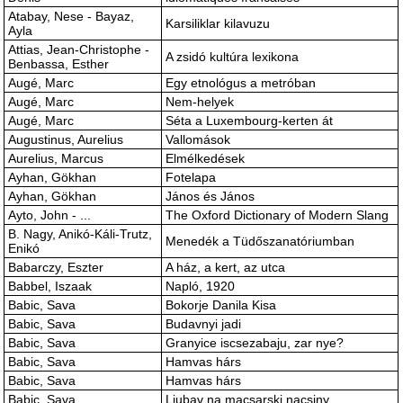
Atabay, Nese - Bayaz,
Karsiliklar kilavuzu
Ayla
Attias, Jean-Christophe -
A zsidó kultúra lexikona
Benbassa, Esther
Augé, Marc
Egy etnológus a metróban
Augé, Marc
Nem-helyek
Augé, Marc
Séta a Luxembourg-kerten át
Augustinus, Aurelius
Vallomások
Aurelius, Marcus
Elmélkedések
Ayhan, Gökhan
Fotelapa
Ayhan, Gökhan
János és János
Ayto, John - ...
The Oxford Dictionary of Modern Slang
B. Nagy, Anikó-Káli-Trutz,
Menedék a Tüdőszanatóriumban
Enikó
Babarczy, Eszter
A ház, a kert, az utca
Babbel, Iszaak
Napló, 1920
Babic, Sava
Bokorje Danila Kisa
Babic, Sava
Budavnyi jadi
Babic, Sava
Granyice iscsezabaju, zar nye?
Babic, Sava
Hamvas hárs
Babic, Sava
Hamvas hárs
Babic, Sava
Ljubav na macsarski nacsiny