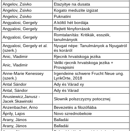
Angelov, Zsivko
Etazyitye na dusata
Angelov, Zsivko
Kogato meduzite izgizat
Angelov, Zsivko
Puknatini
Angyalosi, Gergely
A költő hét bordája
Angyalosi, Gergely
Rejtett fényforrások
Romtalanítás: Kritikák, esszék,
Angyalosi, Gergely
tanulmányok
Angyalosi, Gergely et al.
Nyugat népe: Tanulmányok a Nyugatról
(szerk.)
és koráról
Anic, Vladimir
Rjecnik hrvatskoga jezika
Veliki rjecnik hrvatskoga jezika +
Anic, Vladimir
Provapisini
Anne-Marie Kenessey
Irgendeine schwere Frucht Neue ung.
(szerk.)
LyrikOrte, 2018
Antal Sándor
Ady és Várad xy
Antal, Sándor
Ady és Várad
Anusiewicz,Janusz -
Slownik polszczyzny potocznej
Jacek Skawinski
Anzenbacher, Arno
Bevezetés a filozófiába
Áprily, Lajos
Novo szrednobekoie
Arany, János
Balladái
Arany, János
Balladái