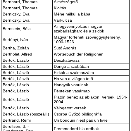
Bernhard, Thomas
A mészégető
Bernhard, Thomas
Kioltás
Berniczky, Éva
Méhe nélkül a bába
Berniczky, Éva
Várkulcsa
A negyvennyolcas magyar
Bernstein, Béla
szabadságharc és a zsidók
Magyar történeti szöveggyüjtemény,
Bertényi, Iván
1000-1526
Bertha, Zoltán
Sütő András
Bertholet, Alfred
Wörterbuch der Religionen
Bertók, László
Deszkatavasz
Bertók, László
Dongó a szobában
Bertók, László
Firkák a szalmaszálra
Bertók, László
Ha van a világon tető
Bertók, László
Hangyák vonulnak
Bertók, László
Pénteken vasárnap
Platón benéz az ablakon: Versek, 1954-
Bertók, László
2004
Bertók, László
Válogatott versek
Bertók, László (összeáll.)
Csorba Győző bibliográfia
Bertrand, Rémi
Un bouquin n'est pas un livre
Berulfsen, B. -
Fremmedord bla ordbok