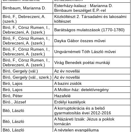
Esterházy-kalauz : Marianna D.
Birnbaum, Marianna D.
Birnbaum beszélget E.P.-rel
Bíró, F., Debreczeni, A.
Közköltészt 2. Társadalmi és lakosalmi
(szerk.)
költészet
Bíró, F., Cörsz Rumen, I.,
Barátságos mulatozások (1770-1780)
Debreczeni, A. (szerk.)
Bíró, F., Cörsz Rumen, I.,
Dayka Gábor összes művei
Debreczeni, A. (szerk.)
Bíró, F., Cörsz Rumen, I.,
Ungvárnémeti Tóth László művei
Debreczeni, A. (szerk.)
Bíró, F., Cörsz Rumen, I.,
Virág Benedek poétai munkáji
Debreczeni, A. (szerk.)
Bíró, Gergely (vál.)
Az év novellái
Bíró, Gergely (vál., szerk.)
Az év novellái
Biró, Lajos
A bazini zsidók
Biró, Lajos
A Molitor-ház: detektívregény
Bíró, Péter
Hazafelé
Bíró., József
Erdélyi kastélyok
A korruptokrácia és a belső
Bitó, László
gyarmatosítás évei 2012-2016
A Názáreti Izsák: Jézus a poklok
Bitó, László
tornácán
Bitó, László
A névtelen evangéliuma