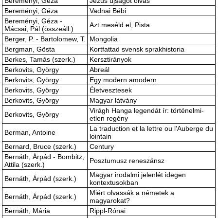
Bereményi, Géza
Jézus újságot olvas
Bereményi, Géza
Vadnai Bébi
Bereményi, Géza -
Azt meséld el, Pista
Mácsai, Pál (összeáll.)
Berger, P. - Bartolomew, T.
Mongolia
Bergman, Gösta
Kortfattad svensk sprakhistoria
Berkes, Tamás (szerk.)
Kersztirányok
Berkovits, György
Abreál
Berkovits, György
Egy modern amodern
Berkovits, György
Életvesztesek
Berkovits, György
Magyar látvány
Virágh Hanga legendát ír: történelmi-
Berkovits, György
etlen regény
La traduction et la lettre ou l'Auberge du
Berman, Antoine
lointain
Bernard, Bruce (szerk.)
Century
Bernáth, Árpád - Bombitz,
Posztumusz reneszánsz
Attila (szerk.)
Magyar irodalmi jelenlét idegen
Bernáth, Árpád (szerk.)
kontextusokban
Miért olvassák a németek a
Bernáth, Árpád (szerk.)
magyarokat?
Bernáth, Mária
Rippl-Rónai