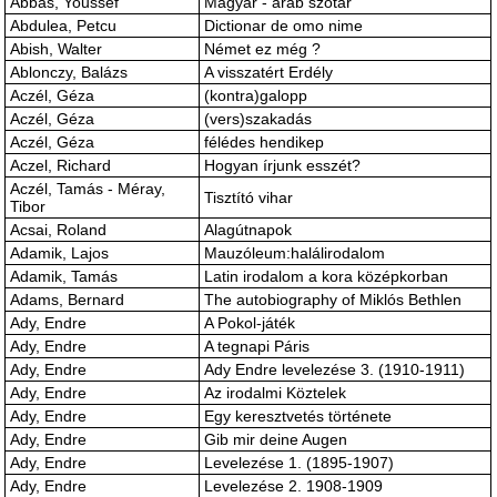
Abbas, Youssef
Magyar - arab szótár
Abdulea, Petcu
Dictionar de omo nime
Abish, Walter
Német ez még ?
Ablonczy, Balázs
A visszatért Erdély
Aczél, Géza
(kontra)galopp
Aczél, Géza
(vers)szakadás
Aczél, Géza
félédes hendikep
Aczel, Richard
Hogyan írjunk esszét?
Aczél, Tamás - Méray,
Tisztító vihar
Tibor
Acsai, Roland
Alagútnapok
Adamik, Lajos
Mauzóleum:halálirodalom
Adamik, Tamás
Latin irodalom a kora középkorban
Adams, Bernard
The autobiography of Miklós Bethlen
Ady, Endre
A Pokol-játék
Ady, Endre
A tegnapi Páris
Ady, Endre
Ady Endre levelezése 3. (1910-1911)
Ady, Endre
Az irodalmi Köztelek
Ady, Endre
Egy keresztvetés története
Ady, Endre
Gib mir deine Augen
Ady, Endre
Levelezése 1. (1895-1907)
Ady, Endre
Levelezése 2. 1908-1909