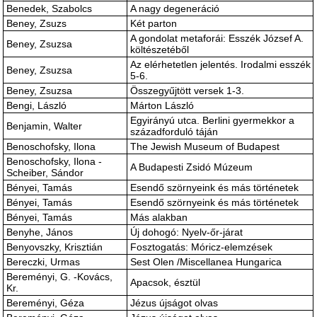
Benedek, Szabolcs
A nagy degeneráció
Beney, Zsuzs
Két parton
A gondolat metaforái: Esszék József A.
Beney, Zsuzsa
költészetéből
Az elérhetetlen jelentés. Irodalmi esszék
Beney, Zsuzsa
5-6.
Beney, Zsuzsa
Összegyűjtött versek 1-3.
Bengi, László
Márton László
Egyirányú utca. Berlini gyermekkor a
Benjamin, Walter
századforduló táján
Benoschofsky, Ilona
The Jewish Museum of Budapest
Benoschofsky, Ilona -
A Budapesti Zsidó Múzeum
Scheiber, Sándor
Bényei, Tamás
Esendő szörnyeink és más történetek
Bényei, Tamás
Esendő szörnyeink és más történetek
Bényei, Tamás
Más alakban
Benyhe, János
Új dohogó: Nyelv-őr-járat
Benyovszky, Krisztián
Fosztogatás: Móricz-elemzések
Bereczki, Urmas
Sest Olen /Miscellanea Hungarica
Bereményi, G. -Kovács,
Apacsok, észtül
Kr.
Bereményi, Géza
Jézus újságot olvas