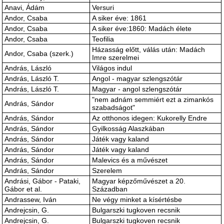
Anavi, Ádám
Versuri
Andor, Csaba
A siker éve: 1861
Andor, Csaba
A siker éve:1860: Madách élete
Andor, Csaba
Teofilia
Házasság előtt, válás után: Madách
Andor, Csaba (szerk.)
Imre szerelmei
András, László
Világos indul
András, László T.
Angol - magyar szlengszótár
András, László T.
Magyar - angol szlengszótár
"nem adnám semmiért ezt a zimankós
András, Sándor
szabadságot"
András, Sándor
Az otthonos idegen: Kukorelly Endre
András, Sándor
Gyilkosság Alaszkában
András, Sándor
Játék vagy kaland
András, Sándor
Játék vagy kaland
András, Sándor
Malevics és a művészet
András, Sándor
Szerelem
Andrási, Gábor - Pataki,
Magyar képzőművészet a 20.
Gábor et al.
Században
Andrassew, Iván
Ne végy minket a kísértésbe
Andrejcsin, G.
Bulgarszki tugkoven recsnik
Andrejcsin, G.
Bulgarszki tugkoven recsnik