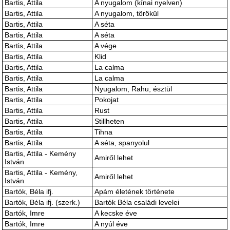
Bartis, Attila
A nyugalom (kínai nyelven)
Bartis, Attila
A nyugalom, törökül
Bartis, Attila
A séta
Bartis, Attila
A séta
Bartis, Attila
A vége
Bartis, Attila
Klid
Bartis, Attila
La calma
Bartis, Attila
La calma
Bartis, Attila
Nyugalom, Rahu, észtül
Bartis, Attila
Pokojat
Bartis, Attila
Rust
Bartis, Attila
Stillheten
Bartis, Attila
Tihna
Bartis, Attila
A séta, spanyolul
Bartis, Attila - Kemény
Amiről lehet
István
Bartis, Attila - Kemény,
Amiről lehet
István
Bartók, Béla ifj.
Apám életének története
Bartók, Béla ifj. (szerk.)
Bartók Béla családi levelei
Bartók, Imre
A kecske éve
Bartók, Imre
A nyúl éve