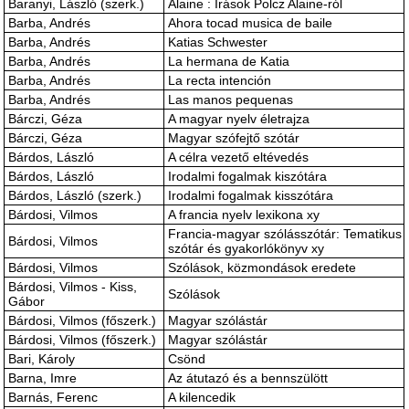
Baranyi, László (szerk.)
Alaine : Írások Polcz Alaine-ról
Barba, Andrés
Ahora tocad musica de baile
Barba, Andrés
Katias Schwester
Barba, Andrés
La hermana de Katia
Barba, Andrés
La recta intención
Barba, Andrés
Las manos pequenas
Bárczi, Géza
A magyar nyelv életrajza
Bárczi, Géza
Magyar szófejtő szótár
Bárdos, László
A célra vezető eltévedés
Bárdos, László
Irodalmi fogalmak kiszótára
Bárdos, László (szerk.)
Irodalmi fogalmak kisszótára
Bárdosi, Vilmos
A francia nyelv lexikona xy
Francia-magyar szólásszótár: Tematikus
Bárdosi, Vilmos
szótár és gyakorlókönyv xy
Bárdosi, Vilmos
Szólások, közmondások eredete
Bárdosi, Vilmos - Kiss,
Szólások
Gábor
Bárdosi, Vilmos (főszerk.)
Magyar szólástár
Bárdosi, Vilmos (főszerk.)
Magyar szólástár
Bari, Károly
Csönd
Barna, Imre
Az átutazó és a bennszülött
Barnás, Ferenc
A kilencedik