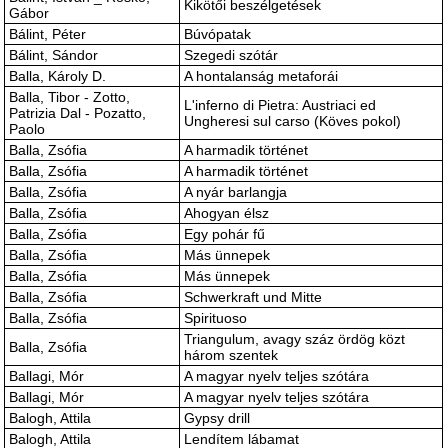
Kikötői beszélgetések
Gábor
Bálint, Péter
Búvópatak
Bálint, Sándor
Szegedi szótár
Balla, Károly D.
A hontalanság metaforái
Balla, Tibor - Zotto,
L'inferno di Pietra: Austriaci ed
Patrizia Dal - Pozatto,
Ungheresi sul carso (Köves pokol)
Paolo
Balla, Zsófia
A harmadik történet
Balla, Zsófia
A harmadik történet
Balla, Zsófia
A nyár barlangja
Balla, Zsófia
Ahogyan élsz
Balla, Zsófia
Egy pohár fű
Balla, Zsófia
Más ünnepek
Balla, Zsófia
Más ünnepek
Balla, Zsófia
Schwerkraft und Mitte
Balla, Zsófia
Spirituoso
Triangulum, avagy száz ördög közt
Balla, Zsófia
három szentek
Ballagi, Mór
A magyar nyelv teljes szótára
Ballagi, Mór
A magyar nyelv teljes szótára
Balogh, Attila
Gypsy drill
Balogh, Attila
Lendítem lábamat