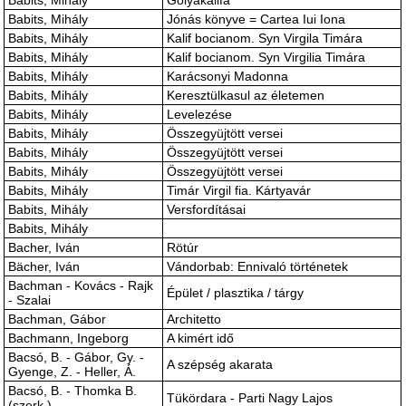
Babits, Mihály
Gólyakalifa
Babits, Mihály
Jónás könyve = Cartea Iui Iona
Babits, Mihály
Kalif bocianom. Syn Virgila Timára
Babits, Mihály
Kalif bocianom. Syn Virgilia Timára
Babits, Mihály
Karácsonyi Madonna
Babits, Mihály
Keresztülkasul az életemen
Babits, Mihály
Levelezése
Babits, Mihály
Összegyüjtött versei
Babits, Mihály
Összegyüjtött versei
Babits, Mihály
Összegyüjtött versei
Babits, Mihály
Timár Virgil fia. Kártyavár
Babits, Mihály
Versfordításai
Babits, Mihály
Bacher, Iván
Rötúr
Bächer, Iván
Vándorbab: Ennivaló történetek
Bachman - Kovács - Rajk
Épület / plasztika / tárgy
- Szalai
Bachman, Gábor
Architetto
Bachmann, Ingeborg
A kimért idő
Bacsó, B. - Gábor, Gy. -
A szépség akarata
Gyenge, Z. - Heller, Á.
Bacsó, B. - Thomka B.
Tükördara - Parti Nagy Lajos
(szerk.)