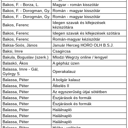
Bakos, F. - Borza, L.
Magyar - román kisszótár
Bakos, F. - Dorogman, Gy.
Román - magyar kisszótár
Bakos, F. - Dorogmán, Gy.
Román - magyar kisszótár
Idegen szavak és kifejezések
Bakos, Ferenc
kéziszótára
Bakos, Ferenc
Idegen szavak és kifejezések szótára
Bakos, Ferenc
Román-magyar kéziszótár
Baksa-Soós, János
Január Herceg HORO OLH B.S.J.
Baksi, Imre
Csagircsa
Bakula, Boguslav (szerk.)
Mlodzi Wegrzy online / lengyel
Balaskó, Ákos
A gépház üzen
Balassa, Imre - Gál,
Operakalauz
György S.
Balassa, Péter
A bolgár kalauz
Balassa, Péter
Átkelés II
Balassa, Péter
Az egyszerűség útjai sötétben
Balassa, Péter
Észjárások és formák
Balassa, Péter
Észjárások és formák
Balassa, Péter
Halálnapló
Balassa, Péter
Halálnapló
Balassa, Péter
Halálnapló
Balassa, Péter
Hiába : valóság