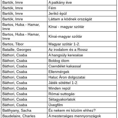
Bartók, Imre
A patkány éve
Bartók, Imre
Fém
Bartók, Imre
Jerikó épül
Bartók, Imre
Láttam a ködnek országát
Bartos, Huba - Hamar,
Kínai - magyar szótár
Imre
Bartos, Huba - Hamar,
Kínai-magyar szótár
Imre
Bartos, Tibor
Magyar szótár 1-2.
Bataille, Georges
Az irodalom és a Rossz
Báthori, Csaba
A hangsúly keresése
Báthori, Csaba
Boldog ólom
Báthori, Csaba
Csendélet kakassal
Báthori, Csaba
Ellenmérgek
Báthori, Csaba
Haluc Áron dolgozatai
Báthori, Csaba
Játék sötéttel 1-2.
Báthori, Csaba
Minden repül
Báthori, Csaba
Római suttogás
Báthori, Csaba
Sétagyakorlatok
Báthori, Csaba
Üvegfilm
Batthyany, Sacha
És nekem mi közöm ehhez?
Baudelaire, Charles
A mesterséges mennyországok