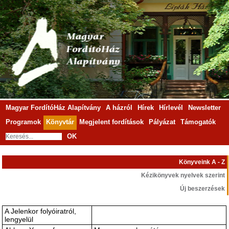
Magyar FordítóHáz Alapítvány
A házról
Hírek
Hírlevél
Newsletter
Programok
Könyvtár
Megjelent fordítások
Pályázat
Támogatók
OK
Könyveink A - Z
Kézikönyvek nyelvek szerint
Új beszerzések
A Jelenkor folyóiratról,
lengyelül