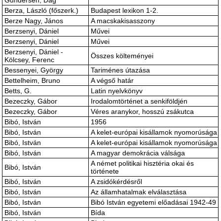
Gundersen, Dag
Berza, László (főszerk.)
Budapest lexikon 1-2.
Berze Nagy, János
A macskakisasszony
Berzsenyi, Dániel
Művei
Berzsenyi, Dániel
Művei
Berzsenyi, Dániel -
Összes költeményei
Kölcsey, Ferenc
Bessenyei, György
Tariménes útazása
Bettelheim, Bruno
A végső határ
Betts, G.
Latin nyelvkönyv
Bezeczky, Gábor
Irodalomtörténet a senkiföldjén
Bezeczky, Gábor
Véres aranykor, hosszú zsákutca
Bibó, István
1956
Bibó, István
A kelet-európai kisállamok nyomorúsága
Bibó, István
A kelet-európai kisállamok nyomorúsága
Bibó, István
A magyar demokrácia válsága
A német politikai hisztéria okai és
Bibó, István
története
Bibó, István
A zsidókérdésről
Bibó, István
Az államhatalmak elválasztása
Bibó, István
Bibó István egyetemi előadásai 1942-49
Bibó, István
Bída