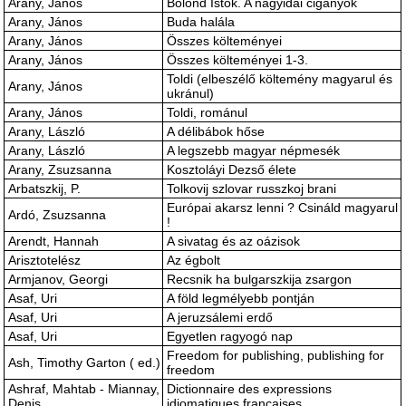
Arany, János
Bolond Istók. A nagyidai cigányok
Arany, János
Buda halála
Arany, János
Összes költeményei
Arany, János
Összes költeményei 1-3.
Toldi (elbeszélő költemény magyarul és
Arany, János
ukránul)
Arany, János
Toldi, románul
Arany, László
A délibábok hőse
Arany, László
A legszebb magyar népmesék
Arany, Zsuzsanna
Kosztoláyi Dezső élete
Arbatszkij, P.
Tolkovij szlovar russzkoj brani
Európai akarsz lenni ? Csináld magyarul
Ardó, Zsuzsanna
!
Arendt, Hannah
A sivatag és az oázisok
Arisztotelész
Az égbolt
Armjanov, Georgi
Recsnik ha bulgarszkija zsargon
Asaf, Uri
A föld legmélyebb pontján
Asaf, Uri
A jeruzsálemi erdő
Asaf, Uri
Egyetlen ragyogó nap
Freedom for publishing, publishing for
Ash, Timothy Garton ( ed.)
freedom
Ashraf, Mahtab - Miannay,
Dictionnaire des expressions
Denis
idiomatiques francaises