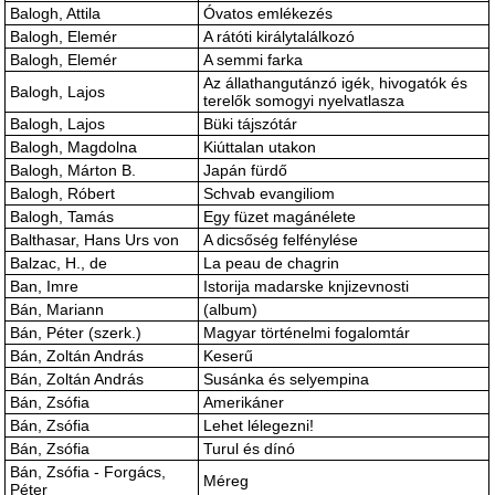
Balogh, Attila
Óvatos emlékezés
Balogh, Elemér
A rátóti királytalálkozó
Balogh, Elemér
A semmi farka
Az állathangutánzó igék, hivogatók és
Balogh, Lajos
terelők somogyi nyelvatlasza
Balogh, Lajos
Büki tájszótár
Balogh, Magdolna
Kiúttalan utakon
Balogh, Márton B.
Japán fürdő
Balogh, Róbert
Schvab evangiliom
Balogh, Tamás
Egy füzet magánélete
Balthasar, Hans Urs von
A dicsőség felfénylése
Balzac, H., de
La peau de chagrin
Ban, Imre
Istorija madarske knjizevnosti
Bán, Mariann
(album)
Bán, Péter (szerk.)
Magyar történelmi fogalomtár
Bán, Zoltán András
Keserű
Bán, Zoltán András
Susánka és selyempina
Bán, Zsófia
Amerikáner
Bán, Zsófia
Lehet lélegezni!
Bán, Zsófia
Turul és dínó
Bán, Zsófia - Forgács,
Méreg
Péter