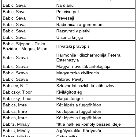
Babic, Sava
Na dlanu
Babic, Sava
Pet vise pet
Babic, Sava
Preveseji
Babic, Sava
Radionica i argumentum
Babic, Sava
Razavrati y pletivi
Babic, Sava
U senci knjige
Babic, Stjepan - Finka,
Hrvatski pravopis
Bozidar - Mogus, Milan
Harmonija i diszharmonija Petera
Babic, Szava
Esterhazyja
Babic, Szava
Magyar novellák antológiája
Babic, Szava
Magyarszka civilizacia
Babic, Szava
Milorad Pavity
Babicev, N. T.
Szlovar latinszkih krilatih szlov
Babiczky, Tibor
Kivilágított ég
Babiczky, Tibor
Magas tenger
Babics, Imre
Két lépés a függőhídon
Babics, Imre
Két lépés a függőhídon
Babics, Imre
Két lépés a függőhídon
Babits, Mihály
"Itt a halk és komoly beszéd ideje"
Babits, Mihály
A gólyakalifa. Kártyavár