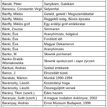
Bánáti, Péter
Sanyikám, Gabikám
Banescu, Constantin Virgil
Selyemfal
Bánffy, Miklós
Geteld, geteld / Megszámláltattál
Bánffy, Miklós
Reggeltől estig, Bűvös éjszaka
Bánffy, Miklós gróf
Egy erdélyi gróf emlékiratai
Bánk, Zsuzsa
Simmaren
Bánki, Éva
Aranyhímzés, bolgárul
Bánki, Éva
Fordított idő
Bánki, Éva
Magyar Dekameron
Bánki, Ëva
Aranyhímzés
Banko, M.
Słownik porównań
Banko-Drabik-
Słownik spolszczeń i zapo życzeń
Wisniakowska
Bánkuti, András
Szélső értékeink
Banos, J.
Elrozsdált tüzek
Barabás, Márton
Munkái 1990-1994
Baránszky, László
Kosztolányi húga
Baránszky, László
Összegyűjtött versek
Bárány, Tibor (szerk.)
Édes hazám
Baranyai, Judit (szerk.)
A magyar irodalom évkönyve, 2002
Baranyay, András
Ernst Múzeum Budapest, 1998