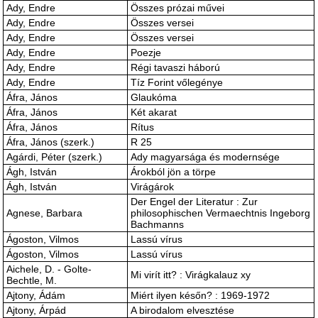
Ady, Endre
Összes prózai művei
Ady, Endre
Összes versei
Ady, Endre
Összes versei
Ady, Endre
Poezje
Ady, Endre
Régi tavaszi háború
Ady, Endre
Tíz Forint vőlegénye
Áfra, János
Glaukóma
Áfra, János
Két akarat
Áfra, János
Rítus
Áfra, János (szerk.)
R 25
Agárdi, Péter (szerk.)
Ady magyarsága és modernsége
Ágh, István
Árokból jön a törpe
Ágh, István
Virágárok
Der Engel der Literatur : Zur
Agnese, Barbara
philosophischen Vermaechtnis Ingeborg
Bachmanns
Ágoston, Vilmos
Lassú vírus
Ágoston, Vilmos
Lassú vírus
Aichele, D. - Golte-
Mi virít itt? : Virágkalauz xy
Bechtle, M.
Ajtony, Ádám
Miért ilyen későn? : 1969-1972
Ajtony, Árpád
A birodalom elvesztése