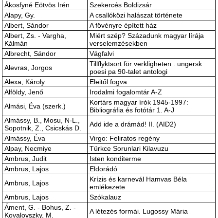
Ákosfyné Eötvös Irén
Szekercés Boldizsár
Alapy, Gy.
A csallóközi halászat története
Albert, Sándor
A fövényre épített ház
Albert, Zs. - Vargha,
Miért szép? Századunk magyar lírája
Kálmán
verselemzésekben
Albrecht, Sándor
Vágfalvi
Tillflyktsort för verkligheten : ungersk
Alevras, Jorgos
poesi pa 90-talet antologi
Alexa, Károly
Eleitől fogva
Alföldy, Jenő
Irodalmi fogalomtár A-Z
Kortárs magyar írók 1945-1997:
Almási, Éva (szerk.)
Bibliográfia és fotótár 1. A-J
Almássy, B., Mosu, N-L.,
Add ide a drámád! II. (AID2)
Sopotnik, Z., Csicskás D.
Almássy, Éva
Virgo: Feliratos regény
Alpay, Necmiye
Türkce Sorunlari Kilavuzu
Ambrus, Judit
Isten konditerme
Ambrus, Lajos
Eldorádó
Krízis és karnevál Hamvas Béla
Ambrus, Lajos
emlékezete
Ambrus, Lajos
Szókalauz
Áment, G. - Bohus, Z. -
A létezés formái. Lugossy Mária
Kovalovszky, M.