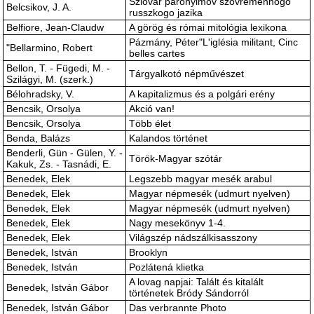
Szlovar paronyimov szovremennogo
Belcsikov, J. A.
russzkogo jazika
Belfiore, Jean-Claudw
A görög és római mitológia lexikona
Pázmány, Péter"L'iglésia militant, Cinc
"Bellarmino, Robert
belles cartes
Bellon, T. - Fügedi, M. -
Tárgyalkotó népművészet
Szilágyi, M. (szerk.)
Bélohradsky, V.
A kapitalizmus és a polgári erény
Bencsik, Orsolya
Akció van!
Bencsik, Orsolya
Több élet
Benda, Balázs
Kalandos történet
Benderli, Gün - Gülen, Y. -
Török-Magyar szótár
Kakuk, Zs. - Tasnádi, E.
Benedek, Elek
Legszebb magyar mesék arabul
Benedek, Elek
Magyar népmesék (udmurt nyelven)
Benedek, Elek
Magyar népmesék (udmurt nyelven)
Benedek, Elek
Nagy mesekönyv 1-4.
Benedek, Elek
Világszép nádszálkisasszony
Benedek, István
Brooklyn
Benedek, István
Pozlátená klietka
A lovag napjai: Talált és kitalált
Benedek, István Gábor
történetek Bródy Sándorról
Benedek, István Gábor
Das verbrannte Photo