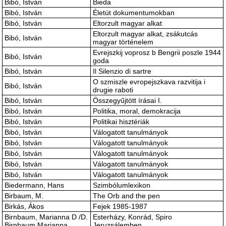
Bibó, István
Bieda
Bibó, István
Életút dokumentumokban
Bibó, István
Eltorzult magyar alkat
Eltorzult magyar alkat, zsákutcás
Bibó, István
magyar történelem
Evrejszkij voprosz b Bengrii poszle 1944
Bibó, István
goda
Bibó, István
Il Silenzio di sartre
O szmiszle evropejszkava razvitija i
Bibó, István
drugie raboti
Bibó, István
Összegyűjtött írásai I.
Bibó, István
Politika, moral, demokracija
Bibó, István
Politikai hisztériák
Bibó, István
Válogatott tanulmányok
Bibó, István
Válogatott tanulmányok
Bibó, István
Válogatott tanulmányok
Bibó, István
Válogatott tanulmányok
Bibó, István
Válogatott tanulmányok
Biedermann, Hans
Szimbólumlexikon
Birbaum, M.
The Orb and the pen
Birkás, Ákos
Fejek 1985-1987
Birnbaum, Marianna D /D.
Esterházy, Konrád, Spiro
Birnbaum Marianna
Jeruzsálemben