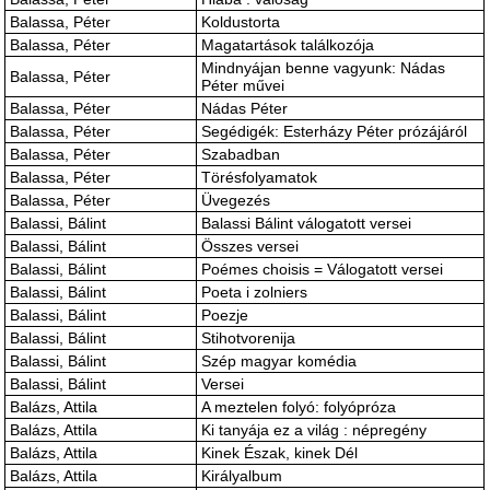
Balassa, Péter
Koldustorta
Balassa, Péter
Magatartások találkozója
Mindnyájan benne vagyunk: Nádas
Balassa, Péter
Péter művei
Balassa, Péter
Nádas Péter
Balassa, Péter
Segédigék: Esterházy Péter prózájáról
Balassa, Péter
Szabadban
Balassa, Péter
Törésfolyamatok
Balassa, Péter
Üvegezés
Balassi, Bálint
Balassi Bálint válogatott versei
Balassi, Bálint
Összes versei
Balassi, Bálint
Poémes choisis = Válogatott versei
Balassi, Bálint
Poeta i zolniers
Balassi, Bálint
Poezje
Balassi, Bálint
Stihotvorenija
Balassi, Bálint
Szép magyar komédia
Balassi, Bálint
Versei
Balázs, Attila
A meztelen folyó: folyópróza
Balázs, Attila
Ki tanyája ez a világ : népregény
Balázs, Attila
Kinek Észak, kinek Dél
Balázs, Attila
Királyalbum