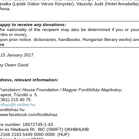
jnalka (Lipták Gábor Városi Könyvtár), Vászolyi Judit (Hotel Annabella
Anna.
appy to receive any donations:
he nationality of the recipient may also be determined if you or you
nths or more)
,
upon prior notice: dictionaries, handbooks, Hungarian literary works) an
rs
 15 January 2017.
 by Owen Good
dress, relevant information:
ranslators’ House Foundation / Magyar Fordítóház Alapítvány
,
pest, Tűzoltó u. 5.
(361) 215 40 75.
rdhaz@t-online.hu
forditohaz.hu
www.facebook.com/forditohaz
nce number: 18072749-1-43
mi és Hitelbank Rt.: BIC (SWIFT) OKHBHUHB
2166 2163 5449 0000 0000 (HUF)