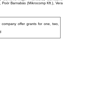
), Poór Barnabás (Mikrocomp Kft.), Vera
r company offer grants for one, two,
d