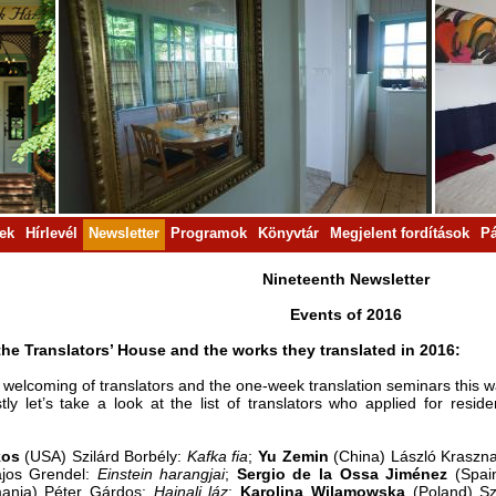
rek
Hírlevél
Newsletter
Programok
Könyvtár
Megjelent fordítások
Pá
Nineteenth Newsletter
Events of 2016
the Translators’ House and the works they translated in 2016:
 welcoming of translators and the one-week translation seminars this wa
stly let’s take a look at the list of translators who applied for re
kos
(USA) Szilárd Borbély:
Kafka fia
;
Yu Zemin
(China) László Kraszn
ajos Grendel:
Einstein harangjai
;
Sergio de la Ossa Jiménez
(Spain
ania) Péter Gárdos:
Hajnali láz
;
Karolina
Wilamowska
(Poland) Sz