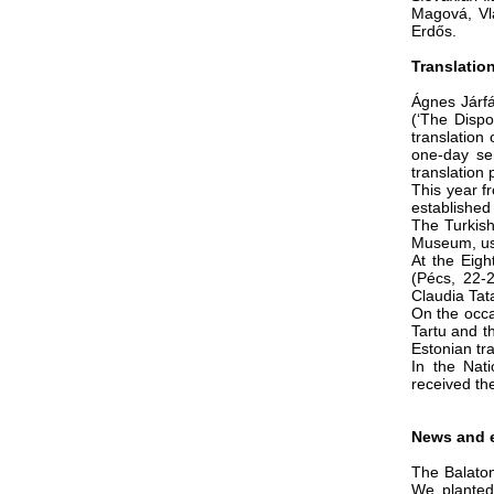
Magová, Vla
Erdős.
Translatio
Ágnes Járfás
(‘The Dispo
translation
one-day sem
translation
This year f
established 
The Turkish 
Museum, usi
At the Eigh
(Pécs, 22-2
Claudia Tat
On the occa
Tartu and t
Estonian tr
In the Nati
received th
News and 
The Balaton
We planted