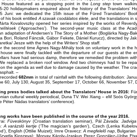
s’ House featured as a stopping point in the
Long step
town
walkin
5-20 holidaymakers enquired about the history of the Translators’ 
25 Juni: we dedicated the 15th issue of the Füred Translators’ Boo
 of his book entitled
A szavak csodálatos élete
, and the translations i
árta Kovalovszky opened her series inspired by the works of Reverd
zelítések
(‘Approaches’). The second-year music class at the Ac
n adaptation of Andersen’s The Story of a Mother (Boglárka Nagy-Bako
a Bori, Roland Fáncsik, Gábor Fekete, Dániel Kurucz), directed by Ja
etka/ Jesze with the help of the Writers’ Shop staff.
or the second time Ágnes Nagy-Mihály took on voluntary work in the 
house were finally tackled with the departure of our guests at the
ellars have had serious damp, therefore we remedied the problem with
 We replaced a broken roof window. And two chimneys had to be repai
on the agenda as well due to damage caused by the weather. The cra
 asphalt. ‒
 recorded
682mm
in total of rainfall with the following distribution: J
ne 60, July 130, August 35, September 17, October 66, November 57
ing press bodies talked about the Translators’ House in 2016:
Für
nian cultural weekly periodical, Duna TV. Wei Xiang ‒ eM Soós György: 
e Péter Nádas translators’ conference).
ing works have been published in the course of the year 2016.
rai:
Füveskönyv
(Croatian translation seminar), Pál Závada:
Jadviga
h:
A varázsló kertje
(‘The magician’s garden’), Czech (Lenka Kubelov
d’), English (Ottilie Muizet); Imre Oravecz:
A megfelelő nap
, Bulgarian
(Szvetla Kjoszeva); Morvay Károly‒Izaskun Perez González‒Uribe Etx