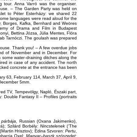
g tour. Anna Varró was the organiser.
House. ‒ The Garden Party was held on
klet to Péter Esterházy: we shared 22
n some languages were read aloud for the
y, Borges, Kafka, Bernhard and Weöres
ademy of Drama and Film in Budapest
nyi, Bettina Józsa, Júlia Mentes, Flóra
kab Tarnóczi. The goulash was prepared
house. Thank you! ‒ A few overdue jobs
 end of November and in December. For
 some water-draining ditches along the
red in case of any accident. The north
cked concrete at the entrance has been
anuary 63, February 114, March 37, April 9,
, December 5mm.
ed TV, Tempevölgy, Napló, Északi part,
Double Fantasy II ‒ Profiles (portraits
 párbája
, Russian (Oxana Jakimenko),
á); Szilárd Borbély:
Nincstelenek
(‘The
 (Martin Hrisztov); Edina Szvoren:
Pertu
,
ebarria Oxel:
Magyar‒baszk szószedet
;