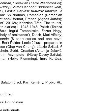
hontban
, Slovakian (Karol Wlachovszký);
hovszký); Vilmos Kondor:
Budapesti kém
,
’), László Darvasi:
Kutuzov unokája
,
A
Zalán: Six dramas, Romanian (Romanian
et-book format, French (Ágnes Járfás);
t" 2016/4; Krisztina Tóth: The tourist,
e diaries) I. 1943-1948, Polish (Teresa
Bara, Ingrid Tomonicska, Eszter Nagy,
oly of resistance’), Dutch, Mari Alföldy;
hanás
(8 short stories and one novel
l, Berit Puidet, Leelo Jõluu ‒ prepared in
ese (Giap Van Chung); László Szilasi:
A
hein: Svéd, Croatian (Antonija Jelavić,
pt in: Asymptote (Náray-Davey Szilvia);
rman (Heike Flemming); Imre Kertész:
 Balatonfüred, Kari Kemény, Probio Rt.,
tonfüred.
ral Foundation.
e individuals.