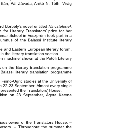
 Bán, Pál Závada, Anikó N. Tóth, Virág
árd Borbély’s novel entitled
Nincstelenek
for Literary Translators’ prize for her
ammar School in Veszprém took part in a
mnus of the Balassi Institute literary
e and Eastern European literary forum,
n the literary translation section.
ion machine’ shown at the Petőfi Literary
 on the literary translation programme
alassi literary translation programme
Finno-Ugric studies at the University of
on 22-23 September. Almost every single
represented the Translators’ House.
petition on 23 September, Ágota Katona
ious owner of the Translators’ House. –
ponsors. – Throughout the summer the