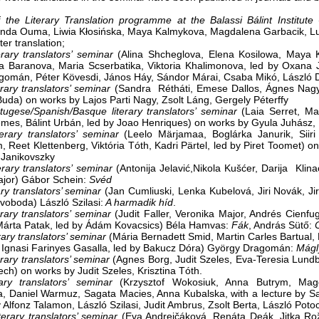
 the Literary Translation programme at the Balassi Bálint Institute
(
inda Ouma, Liwia Kłosińska, Maya Kalmykova, Magdalena Garbacik, Luka
ter translation;
erary translators’ seminar
(Alina Shcheglova, Elena Kosilowa, Maya 
la Baranova, Maria Scserbatika, Viktoria Khalimonova, led by Oxana 
omán, Péter Kövesdi, János Háy, Sándor Márai, Csaba Mikó, László Da
erary translators’ seminar
(Sandra Rétháti, Emese Dallos, Ágnes Nagy
uda) on works by Lajos Parti Nagy, Zsolt Láng, Gergely Péterffy
tugese/Spanish/Basque literary translators’ seminar
(Laia Serret, Ma
emes, Bálint Urbán, led by Joao Henriques) on works by Gyula Juhász,
terary translators’ seminar
(Leelo Märjamaa, Boglárka Janurik, Siiri 
 Reet Klettenberg, Viktória Tóth, Kadri Pärtel, led by Piret Toomet) o
a Janikovszky
erary translators’ seminar
(Antonija Jelavić,Nikola Kušćer, Darija Klinac
jor) Gábor Schein:
Svéd
ry translators’ seminar
(Jan Cumliuski, Lenka Kubelová, Jiri Novák, Ji
voboda) László Szilasi:
A harmadik híd
.
rary translators’ seminar
(Judit Faller, Veronika Major, Andrés Cienfu
Márta Patak, led by Ádám Kovacsics) Béla Hamvas:
Fák
, András Sütő:
rary translators’ seminar
(Mária Bernadett Smid, Martin Carles Bartual,
 Ignasi Farinyes Gasalla, led by Bakucz Dóra) György Dragomán:
Mágl
rary translators’ seminar
(Agnes Borg, Judit Szeles, Eva-Teresia Lundb
ech) on works by Judit Szeles, Krisztina Tóth.
rary translators’ seminar
(Krzysztof Wokosiuk, Anna Butrym, Magda
 Daniel Warmuz, Sagata Macies, Anna Kubalska, with a lecture by Sa
 Alfonz Talamon, László Szilasi, Judit Ambrus, Zsolt Berta, László Pot
terary translators’ seminar
(Eva Andrejčáková, Renáta Deák, Jitka Rož