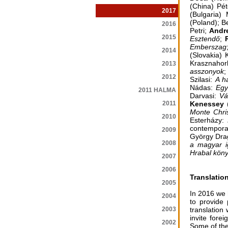
(China) Pé
2017
(Bulgaria)
(Poland); B
2016
Petri;
Andr
2015
Esztendő
;
Emberszag
2014
(Slovakia)
Krasznahor
2013
asszonyok
2012
Szilasi:
A h
Nádas:
Egy
2011 HALMA
Darvasi:
Vá
2011
Kenessey
(
Monte Chri
2010
Esterházy:
contempor
2009
György Dr
2008
a magyar i
Hrabal kön
2007
2006
Translatio
2005
In 2016 we h
2004
to provide 
2003
translation
invite fore
2002
Some of the