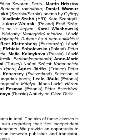
 Edina Szvoren:
Pertu
;
Martin
Hrisztov
:
Budapest romokban;
Daniel Warmuz
ickó
(Szerbia/Serbia) poems by György
,
Vladimir
Szabó
(H/D) Kata Szentgáli:
;
ᴌukasz
Woinski
(Poland) Ernő Szép:
és ne is legyen
;
Karol
Wlachowský
m Nádasdy:
Vastagbőrű mimóza
, László
rigynapló
;
Rubens és a nem-euklidészi
;
Reet Klettenberg
(Észtország) László
;
Elzbieta
Sobolewska
(Poland) Péter
zék
;
Maiia
Kalmykova
(Russia) László
rcsik:
Fantomkommandó
;
Anne-Marie
al
(Turkey) Noémi Szécsi:
Kommunista
 riport
;
Ágnes Járfás
(France) Péter
e
Kenessey
(Switzerland) Selection of
ungarian poets;
Leelo
Jõulu
(Estonia)
 Dragomán:
Máglya
, János Lackfi:
Három
ri
Eesmaa
(Estonia) Péter Esterházy:
anaya
(Russia) A study on Géza Ottlik.
nts in total. The aim of these classes is
 with regarding their first independent
 teachers. We provide an opportunity to
ction between publisher and translator.
books.