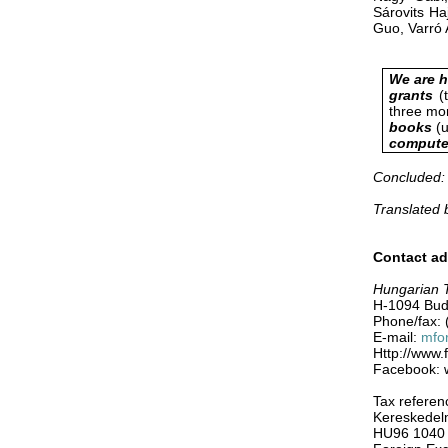
Sárovits Ha
Guo, Varró 
We are h
grants
(t
three mo
books
(
compute
Concluded:
Translated
Contact ad
Hungarian T
H-1094 Buda
Phone/fax: 
E-mail:
mfo
Http://www.
Facebook: 
Tax refere
Kereskedel
HU96 1040 