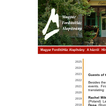
Magyar FordítóHáz Alapítvány
A házról
Hí
2025
2024
2023
Guests of 
2022
Besides the
events. Fir
2021
translating:
2020
Rachel Mi
2019
(Poland) L
2018
Dosa
(Rom