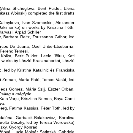
Alina Shcheglova, Berit Puidet, Elena
sz Woinski) completed the first drafts
Kalmykova, Ivan Szamoskin, Alexander
Jakimenko) on works by Krisztina Tóth,
rvasi, Árpád Schiller
, Barbara Reitz, Zsuzsanna Gábor, led
rcos De Juana, Oxel Uribe-Etxebarria,
 Ferenc Temesi.
Kolka, Berit Puidet, Leelo Jõluu, Kati
n works by László Krasznahorkai, László
, led by Kristina Katalinić és Franciska
ri Zeman, Marta Pató, Tomas Vasút, led
geos Gomez, Mária Szijj, Eszter Orbán,
Csillag a máglyán
 Kata Varju, Krisztina Nemes, Baya Cami
ya
.
erg, Fatima Kassius, Péter Tóth, led by
léna Garbacik-Balakowicz, Karolina
rolta Deczky, led by Teresa Worowska)
oczky, György Konrád.
ňová, Lucia Molnár Satinská, Gabriela