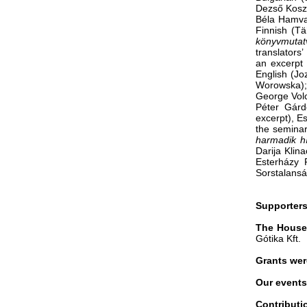
Dezső Kosz
Béla Hamva
Finnish (Tä
könyvmutat
translators
an excerpt 
English (Jo
Worowska);
George Vol
Péter Gár
excerpt), Es
the seminar
harmadik h
Darija Klin
Esterházy 
Sorstalansá
Supporters
The House
Gótika Kft.
Grants we
Our events
Contributi