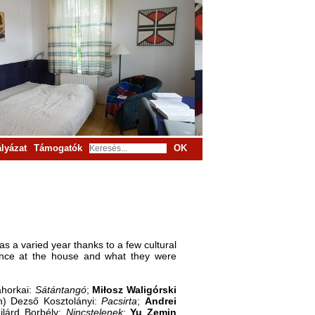
lyázat
Támogatók
OK
s a varied year thanks to a few cultural
sidence at the house and what they were
ahorkai:
Sátántangó
;
Miłosz Waligórski
) Dezső Kosztolányi:
Pacsirta
;
Andrei
ilárd Borbély:
Nincstelenek
;
Yu
Zemin