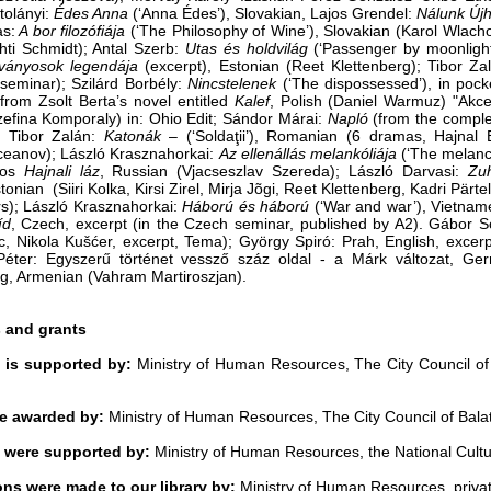
tolányi:
Édes Anna
(‘Anna Édes’), Slovakian, Lajos Grendel:
Nálunk Új
s:
A bor filozófiája
(‘The Philosophy of Wine’), Slovakian (Karol Wlac
hti Schmidt); Antal Szerb:
Utas és holdvilág
(‘Passenger by moonlight
ványosok legendája
(excerpt), Estonian (Reet Klettenberg); Tibor 
’ seminar); Szilárd Borbély:
Nincstelenek
(‘The dispossessed’), in pock
from Zsolt Berta’s novel entitled
Kalef
, Polish (Daniel Warmuz) "Akcen
zefina Komporaly) in: Ohio Edit; Sándor Márai:
Napló
(from the complet
 Tibor Zalán:
Katonák
‒ (‘Soldaţii’), Romanian (6 dramas, Hajnal 
ceanov); László Krasznahorkai:
Az ellenállás melankóliája
(‘The melanch
dos
Hajnali láz
, Russian (Vjacseszlav Szereda); László Darvasi:
Zu
tonian (Siiri Kolka, Kirsi Zirel, Mirja Jõgi, Reet Klettenberg, Kadri Pärte
s); László Krasznahorkai:
Háború és háború
(‘War and war’), Vietnam
íd
, Czech, excerpt (in the Czech seminar, published by A2). Gábor Sc
ac, Nikola Kušćer, excerpt, Tema); György Spiró: Prah, English, excer
Péter: Egyszerű történet vessző száz oldal - a Márk változat, Ge
g, Armenian (Vahram Martiroszjan).
 and grants
 is supported by:
Ministry of Human Resources, The City Council of
re awarded by:
Ministry of Human Resources, The City Council of Bala
 were supported by:
Ministry of Human Resources, the National Cultu
ons were made to our library by:
Ministry of Human Resources, privat