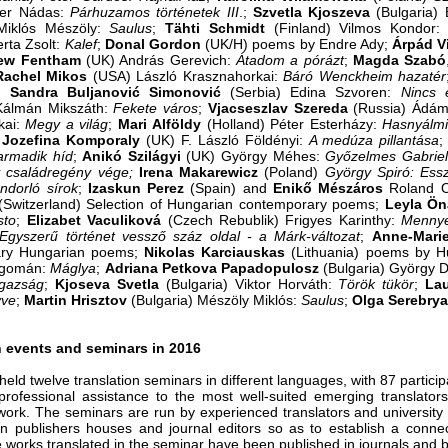
ter Nádas:
Párhuzamos történetek III
.;
Szvetla
Kjoszeva
(Bulgaria)
 Miklós Mészöly:
Saulus
;
Tähti Schmidt
(Finland) Vilmos Kondor
erta Zsolt:
Kalef
;
Donal Gordon
(UK/H) poems by Endre Ady;
Árpád
V
ew
Fentham
(UK) András Gerevich:
Átadom a pórázt
;
Magda Szabó
Rachel
Mikos
(USA) László Krasznahorkai:
Báró Wenckheim hazatér
;
Sandra
Buljanović Simonović
(Serbia) Edina Szvoren:
Nincs 
 Kálmán Mikszáth:
Fekete város
;
Vjacseszlav
Szereda
(Russia) Ádá
kai:
Megy a világ
;
Mari
Alföldy
(Holland) Péter Esterházy:
Hasnyálmi
;
Jozefina
Komporaly
(UK) F. László Földényi:
A medúza pillantása
armadik híd
;
Anikó
Szilágyi
(UK) György Méhes:
Győzelmes Gabriel
 családregény vége;
Irena
Makarewicz
(Poland)
György Spiró: Ess
ndorló sírok
;
Izaskun
Perez
(Spain) and
Enikő
Mészáros
Roland O
Switzerland) Selection of Hungarian contemporary poems;
Leyla
Ön
sto
;
Elizabet
Vaculiková
(Czech Rebublik) Frigyes Karinthy:
Mennyei
Egyszerű történet vessző száz oldal - a Márk-változat
;
Anne-Mari
ary Hungarian poems;
Nikolas
Karciauskas
(Lithuania) poems by H
agomán:
Máglya
;
Adriana
Petkova
Papadopulosz
(Bulgaria) György
gazság
;
Kjoseva
Svetla
(Bulgaria) Viktor Horváth:
Török tükör
;
Lau
yve
;
Martin
Hrisztov
(Bulgaria) Mészöly Miklós:
Saulus
;
Olga
Serebry
n events and seminars in 2016
eld twelve translation seminars in different languages, with 87 participa
professional assistance to the most well-suited emerging translators
 work. The seminars are run by experienced translators and university
ign publishers houses and journal editors so as to establish a conne
 works translated in the seminar have been published in journals and 