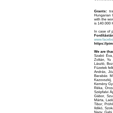
Grants:
tra
Hungarian l
with the wor
is 140.000 
In case of 
Fordítást
www.facebo
https://pi
We are than
Szabó Éva, 
Zoltán, Yu
László, Boz
Füzetek fel
András, Jó
Barabás Má
Kazovszkij,
Kemény Györ
Réka, Orosz
Szépfalvi Á
Gábor, Szur
Márta, Ladá
Tibor; Pröh
Ildikó, Szo
Nagy Gabi,