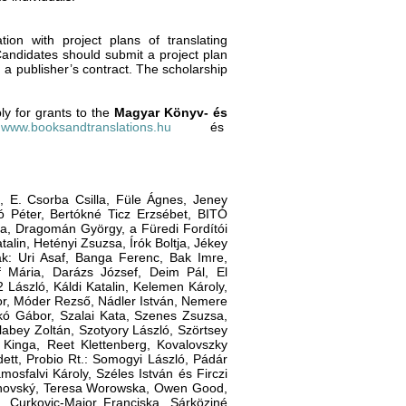
on with project plans of translating
 Candidates should submit a project plan
le, a publisher’s contract. The scholarship
ly for grants to the
Magyar Könyv- és
,
www.booksandtranslations.hu
és
, E. Csorba Csilla, Füle Ágnes, Jeney
ó Péter, Bertókné Ticz Erzsébet, BITÓ
ta, Dragomán György, a Füredi Fordítói
alin, Hetényi Zsuzsa, Írók Boltja, Jékey
k: Uri Asaf, Banga Ferenc, Bak Imre,
f Mária, Darázs József, Deim Pál, El
 László, Káldi Katalin, Kelemen Károly,
tor, Móder Rezső, Nádler István, Nemere
kó Gábor, Szalai Kata, Szenes Zsuzsa,
zlabey Zoltán, Szotyory László, Szörtsey
 Kinga, Reet Klettenberg, Kovalovszky
ett, Probio Rt.: Somogyi László, Pádár
sfalvi Károly, Széles István és Firczi
lachovský, Teresa Worowska, Owen Good,
 Curkovic-Major Franciska, Sárköziné