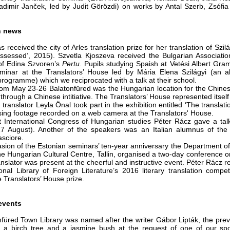
dimir Janček, led by Judit Görözdi) on works by Antal Szerb, Zsófia
n news
 received the city of Arles translation prize for her translation of Szil
ssessed’, 2015). Szvetla Kjoszeva received the Bulgarian Association 
 of Edina Szvoren’s
Pertu
. Pupils studying Spaish at Vetési Albert Gr
inar at the Translators’ House led by Mária Elena Szilágyi (an alu
 programme) which we reciprocated with a talk at their school.
rom May 23-26 Balatonfüred was the Hungarian location for the Chines
through a Chinese intitiative. The Translators’ House represented itself i
translator Leyla Önal took part in the exhibition entitled ‘The translat
ng footage recorded on a web camera at the Translators' House.
t International Congress of Hungarian studies Péter Rácz gave a talk
7 August). Another of the speakers was an Italian alumnus of the B
asciore.
sion of the Estonian seminars’ ten-year anniversary the Department of 
he Hungarian Cultural Centre, Tallin, organised a two-day conference 
anslator was present at the cheerful and instructive event. Péter Rácz 
onal Library of Foreign Literature’s 2016 literary translation com
e Translators’ House prize.
events
füred Town Library was named after the writer Gábor Lipták, the prev
 a birch tree and a jasmine bush at the request of one of our s