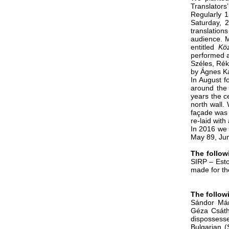
Translator
Regularly 1
Saturday, 
translations
audience.
M
entitled
Kö
performed a
Széles, Rék
by Ágnes Kar
In August f
around the 
years the c
north wall.
façade was 
re-laid with
In 2016 we
May 89, Ju
The follow
SIRP – Esto
made for th
The follow
Sándor Má
Géza Csát
dispossesse
Bulgarian 