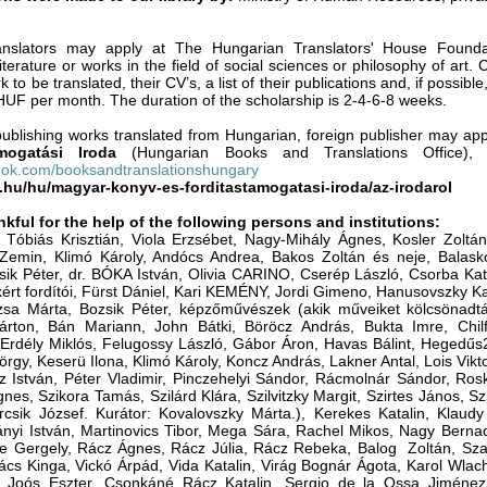
nslators may apply at The Hungarian Translators' House Foundati
iterature or works in the field of social sciences or philosophy of art.
k to be translated, their CV’s, a list of their publications and, if possib
HUF per month. The duration of the scholarship is 2-4-6-8 weeks.
publishing works translated from Hungarian, foreign publisher may app
ámogatási Iroda
(Hungarian Books and Translations Office)
ok.com/booksandtranslationshungary
m.hu/hu/magyar-konyv-es-forditastamogatasi-iroda/az-irodarol
kful for the help of the following persons and institutions:
Tóbiás Krisztián, Viola Erzsébet, Nagy-Mihály Ágnes, Kosler Zoltán
 Zemin, Klimó Károly, Andócs Andrea, Bakos Zoltán és neje, Balask
sik Péter, dr. BÓKA István, Olivia CARINO, Cserép László, Csorba Ka
kért fordítói, Fürst Dániel, Kari KEMÉNY, Jordi Gimeno, Hanusovszky Kat
zsa Márta, Bozsik Péter, képzőművészek (akik műveiket kölcsönadtá
rton, Bán Mariann, John Bátki, Böröcz András, Bukta Imre, Chil
 Erdély Miklós, Felugossy László, Gábor Áron, Havas Bálint, Hegedűs2
gy, Keserü Ilona, Klimó Károly, Koncz András, Lakner Antal, Lois Vik
 István, Péter Vladimir, Pinczehelyi Sándor, Rácmolnár Sándor, Ros
gnes, Szikora Tamás, Szilárd Klára, Szilvitzky Margit, Szirtes János, S
csik József. Kurátor: Kovalovszky Márta.), Kerekes Katalin, Klaudy
nyi István, Martinovics Tibor, Mega Sára, Rachel Mikos, Nagy Bernad
le Gergely, Rácz Ágnes, Rácz Júlia, Rácz Rebeka, Balog Zoltán, Szamo
kács Kinga, Vickó Árpád, Vida Katalin, Virág Bognár Ágota, Karol W
 Joós Eszter, Csonkáné Rácz Katalin, Sergio de la Ossa Jiménez,