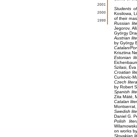
2001
Students of
2000
Kosilowa, L
of their mas
1999
Russian lit
Jegorov, Al
György Drag
Austrian lit
by György B
Catalan/Por
Krisztina N
Estonian li
Eichenbaum,
Szilasi, Év
Croatian lit
Curkovic-Ma
Czech litera
by Robert S
Spanish lite
Zita Máté, 
Catalan lite
Montserrat,
Swedish lite
Daniel G. P
Polish lite
Wilamowska,
on works by
Slovakian li