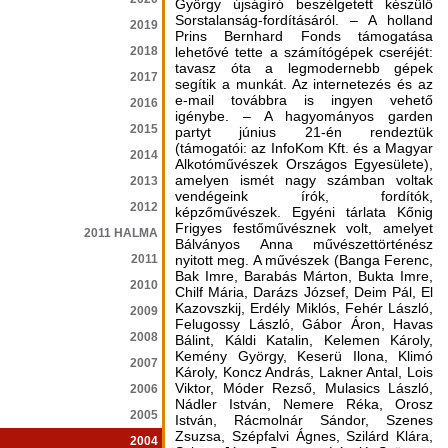
György újságíró beszélgetett készülő
Sorstalanság-fordításáról. – A holland
2019
Prins Bernhard Fonds támogatása
2018
lehetővé tette a számítógépek cseréjét:
tavasz óta a legmodernebb gépek
2017
segítik a munkát. Az internetezés és az
e-mail továbbra is ingyen vehető
2016
igénybe. – A hagyományos garden
2015
partyt június 21-én rendeztük
(támogatói: az InfoKom Kft. és a Magyar
2014
Alkotóművészek Országos Egyesülete),
amelyen ismét nagy számban voltak
2013
vendégeink írók, fordítók,
2012
képzőművészek. Egyéni tárlata Kőnig
Frigyes festőművésznek volt, amelyet
2011 HALMA
Bálványos Anna művészettörténész
2011
nyitott meg. A művészek (Banga Ferenc,
Bak Imre, Barabás Márton, Bukta Imre,
2010
Chilf Mária, Darázs József, Deim Pál, El
Kazovszkij, Erdély Miklós, Fehér László,
2009
Felugossy László, Gábor Áron, Havas
2008
Bálint, Káldi Katalin, Kelemen Károly,
Kemény György, Keserü Ilona, Klimó
2007
Károly, Koncz András, Lakner Antal, Lois
Viktor, Móder Rezső, Mulasics László,
2006
Nádler István, Nemere Réka, Orosz
2005
István, Rácmolnár Sándor, Szenes
Zsuzsa, Szépfalvi Ágnes, Szilárd Klára,
2004