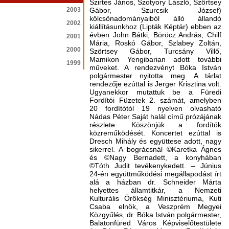
Szirtes János, Szotyory László, Szörtsey
2003
Gábor, Szurcsik József)
kölcsönadományaiból álló állandó
2002
kiállításunkhoz (Lipták Képtár) ebben az
évben John Bátki, Böröcz András, Chilf
2001
Mária, Roskó Gábor, Szlabey Zoltán,
2000
Szörtsey Gábor, Turcsány Villő,
Mamikon Yengibarian adott további
1999
műveket. A rendezvényt Bóka István
polgármester nyitotta meg. A tárlat
rendezője ezúttal is Jerger Krisztina volt.
Ugyanekkor mutattuk be a Füredi
Fordítói Füzetek 2. számát, amelyben
20 fordítótól 19 nyelven olvasható
Nádas Péter Saját halál című prózájának
részlete. Köszönjük a fordítók
közreműködését. Koncertet ezúttal is
Dresch Mihály és együttese adott, nagy
sikerrel. A bográcsnál ©Karetka Ágnes
és ©Nagy Bernadett, a konyhában
©Tóth Judit tevékenykedett. – Június
24-én együttműködési megállapodást írt
alá a házban dr. Schneider Márta
helyettes államtitkár, a Nemzeti
Kulturális Örökség Minisztériuma, Kuti
Csaba elnök, a Veszprém Megyei
Közgyűlés, dr. Bóka István polgármester,
Balatonfüred Város Képviselőtestülete