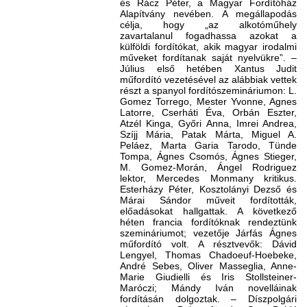
és Rácz Péter, a Magyar Fordítóház
Alapítvány nevében. A megállapodás
célja, hogy „az alkotóműhely
zavartalanul fogadhassa azokat a
külföldi fordítókat, akik magyar irodalmi
műveket fordítanak saját nyelvükre”. –
Július első hetében Xantus Judit
műfordító vezetésével az alábbiak vettek
részt a spanyol fordítószemináriumon: L.
Gomez Torrego, Mester Yvonne, Agnes
Latorre, Cserháti Éva, Orbán Eszter,
Atzél Kinga, Győri Anna, Imrei Andrea,
Szíjj Mária, Patak Márta, Miguel A.
Peláez, Marta Garia Tarodo, Tünde
Tompa, Ágnes Csomós, Ágnes Stieger,
M. Gomez-Morán, Ángel Rodriguez
lektor, Mercedes Monmany kritikus.
Esterházy Péter, Kosztolányi Dezső és
Márai Sándor műveit fordították,
előadásokat hallgattak. A következő
héten francia fordítóknak rendeztünk
szemináriumot; vezetője Járfás Ágnes
műfordító volt. A résztvevők: Dávid
Lengyel, Thomas Chadoeuf-Hoebeke,
André Sebes, Oliver Masseglia, Anne-
Marie Giudielli és Iris Stollsteiner-
Maróczi; Mándy Iván novelláinak
fordításán dolgoztak. – Díszpolgári