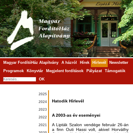
Magyar FordítóHáz Alapítvány
A házról
Hírek
Hírlevél
Newsletter
Programok
Könyvtár
Megjelent fordítások
Pályázat
Támogatók
OK
2025
Hatodik Hírlevél
2024
2023
A 2003-as év eseményei
2022
A Lipták Szalon vendége február 26-án
2021
a finn Outi Hassi volt, akivel Horváthy
2020