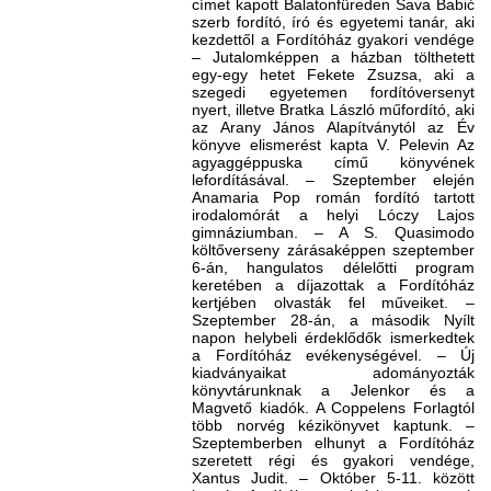
címet kapott Balatonfüreden Sava Babić
szerb fordító, író és egyetemi tanár, aki
kezdettől a Fordítóház gyakori vendége
– Jutalomképpen a házban tölthetett
egy-egy hetet Fekete Zsuzsa, aki a
szegedi egyetemen fordítóversenyt
nyert, illetve Bratka László műfordító, aki
az Arany János Alapítványtól az Év
könyve elismerést kapta V. Pelevin Az
agyaggéppuska című könyvének
lefordításával. – Szeptember elején
Anamaria Pop román fordító tartott
irodalomórát a helyi Lóczy Lajos
gimnáziumban. – A S. Quasimodo
költőverseny zárásaképpen szeptember
6-án, hangulatos délelőtti program
keretében a díjazottak a Fordítóház
kertjében olvasták fel műveiket. –
Szeptember 28-án, a második Nyílt
napon helybeli érdeklődők ismerkedtek
a Fordítóház evékenységével. – Új
kiadványaikat adományozták
könyvtárunknak a Jelenkor és a
Magvető kiadók. A Coppelens Forlagtól
több norvég kézikönyvet kaptunk. –
Szeptemberben elhunyt a Fordítóház
szeretett régi és gyakori vendége,
Xantus Judit. – Október 5-11. között