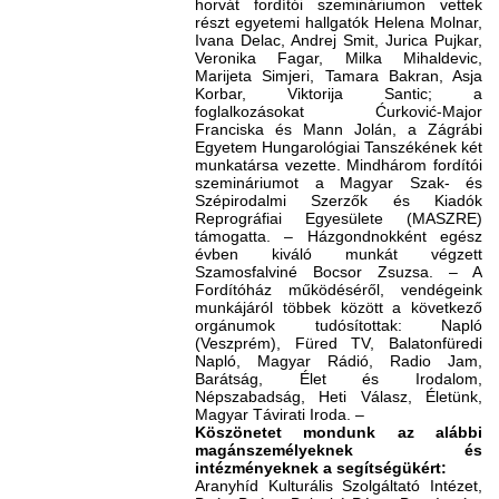
horvát fordítói szemináriumon vettek
részt egyetemi hallgatók Helena Molnar,
Ivana Delac, Andrej Smit, Jurica Pujkar,
Veronika Fagar, Milka Mihaldevic,
Marijeta Simjeri, Tamara Bakran, Asja
Korbar, Viktorija Santic; a
foglalkozásokat Ćurković-Major
Franciska és Mann Jolán, a Zágrábi
Egyetem Hungarológiai Tanszékének két
munkatársa vezette. Mindhárom fordítói
szemináriumot a Magyar Szak- és
Szépirodalmi Szerzők és Kiadók
Reprográfiai Egyesülete (MASZRE)
támogatta. – Házgondnokként egész
évben kiváló munkát végzett
Szamosfalviné Bocsor Zsuzsa. – A
Fordítóház működéséről, vendégeink
munkájáról többek között a következő
orgánumok tudósítottak: Napló
(Veszprém), Füred TV, Balatonfüredi
Napló, Magyar Rádió, Radio Jam,
Barátság, Élet és Irodalom,
Népszabadság, Heti Válasz, Életünk,
Magyar Távirati Iroda. –
Köszönetet mondunk az alábbi
magánszemélyeknek és
intézményeknek a segítségükért:
Aranyhíd Kulturális Szolgáltató Intézet,