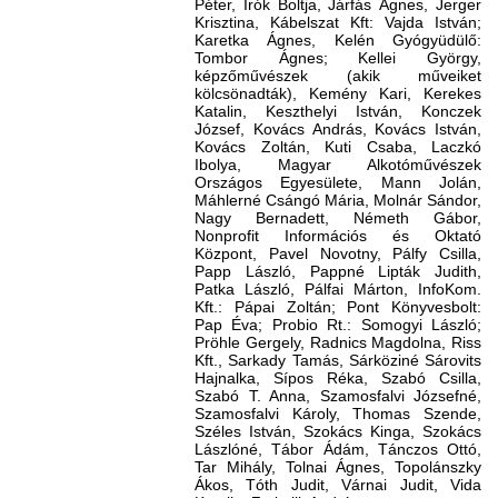
Péter, Írók Boltja, Járfás Ágnes, Jerger
Krisztina, Kábelszat Kft: Vajda István;
Karetka Ágnes, Kelén Gyógyüdülő:
Tombor Ágnes; Kellei György,
képzőművészek (akik műveiket
kölcsönadták), Kemény Kari, Kerekes
Katalin, Keszthelyi István, Konczek
József, Kovács András, Kovács István,
Kovács Zoltán, Kuti Csaba, Laczkó
Ibolya, Magyar Alkotóművészek
Országos Egyesülete, Mann Jolán,
Máhlerné Csángó Mária, Molnár Sándor,
Nagy Bernadett, Németh Gábor,
Nonprofit Információs és Oktató
Központ, Pavel Novotny, Pálfy Csilla,
Papp László, Pappné Lipták Judith,
Patka László, Pálfai Márton, InfoKom.
Kft.: Pápai Zoltán; Pont Könyvesbolt:
Pap Éva; Probio Rt.: Somogyi László;
Pröhle Gergely, Radnics Magdolna, Riss
Kft., Sarkady Tamás, Sárköziné Sárovits
Hajnalka, Sípos Réka, Szabó Csilla,
Szabó T. Anna, Szamosfalvi Józsefné,
Szamosfalvi Károly, Thomas Szende,
Széles István, Szokács Kinga, Szokács
Lászlóné, Tábor Ádám, Tánczos Ottó,
Tar Mihály, Tolnai Ágnes, Topolánszky
Ákos, Tóth Judit, Várnai Judit, Vida