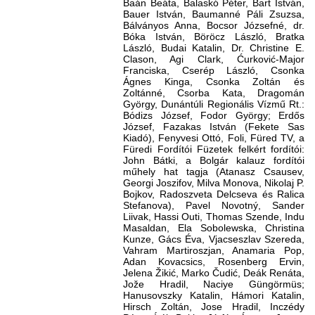
Baán Beáta, Balaskó Péter, Bart István,
Bauer István, Baumanné Páli Zsuzsa,
Bálványos Anna, Bocsor Józsefné, dr.
Bóka István, Böröcz László, Bratka
László, Budai Katalin, Dr. Christine E.
Clason, Agi Clark, Ćurković-Major
Franciska, Cserép László, Csonka
Ágnes Kinga, Csonka Zoltán és
Zoltánné, Csorba Kata, Dragomán
György, Dunántúli Regionális Vízmű Rt.:
Bódizs József, Fodor György; Erdős
József, Fazakas István (Fekete Sas
Kiadó), Fenyvesi Ottó, Foli, Füred TV, a
Füredi Fordítói Füzetek felkért fordítói:
John Bátki, a Bolgár kalauz fordítói
műhely hat tagja (Atanasz Csausev,
Georgi Joszifov, Milva Monova, Nikolaj P.
Bojkov, Radoszveta Delcseva és Ralica
Stefanova), Pavel Novotný, Sander
Liivak, Hassi Outi, Thomas Szende, Indu
Masaldan, Ela Sobolewska, Christina
Kunze, Gács Éva, Vjacseszlav Szereda,
Vahram Martiroszjan, Anamaria Pop,
Adan Kovacsics, Rosenberg Ervin,
Jelena Žikić, Marko Čudić, Deák Renáta,
Jože Hradil, Naciye Güngörmüs;
Hanusovszky Katalin, Hámori Katalin,
Hirsch Zoltán, Jose Hradil, Inczédy