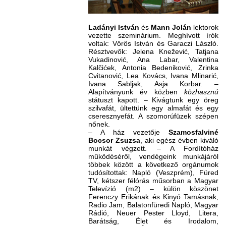
Ladányi István
és
Mann Jolán
lektorok
vezette szeminárium. Meghívott írók
voltak: Vörös István és Garaczi László.
Résztvevők: Jelena Knežević, Tatjana
Vukadinović, Ana Labar, Valentina
Kalčićek, Antonia Bedeniković, Zrinka
Cvitanović, Lea Kovács, Ivana Mlinarić,
Ivana Sabljak, Asja Korbar. –
Alapítványunk év közben
közhasznú
státuszt kapott. – Kivágtunk egy öreg
szilvafát, ültettünk egy almafát és egy
cseresznyefát. A szomorúfüzek szépen
nőnek.
– A ház vezetője
Szamosfalviné
Bocsor Zsuzsa
, aki egész évben kiváló
munkát végzett. – A Fordítóház
működéséről, vendégeink munkájáról
többek között a következő orgánumok
tudósítottak: Napló (Veszprém), Füred
TV, kétszer félórás műsorban a Magyar
Televízió (m2) – külön köszönet
Ferenczy Erikának és Kinyó Tamásnak,
Radio Jam, Balatonfüredi Napló, Magyar
Rádió, Neuer Pester Lloyd, Litera,
Barátság, Élet és Irodalom,