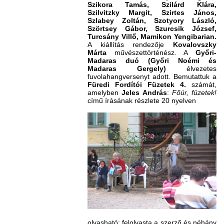
Szikora Tamás, Szilárd Klára,
Szilvitzky Margit, Szirtes János,
Szlabey Zoltán, Szotyory László,
Szörtsey Gábor, Szurcsik József,
Turcsány Villő, Mamikon Yengibarian.
A kiállítás rendezője
Kovalovszky
Márta
művészettörténész. A
Győri-
Madaras duó (Győri Noémi és
Madaras Gergely)
élvezetes
fuvolahangversenyt adott. Bemutattuk a
Füredi Fordítói Füzetek 4.
számát,
amelyben
Jeles András
:
Főúr, füzetek!
című írásának részlete 20 nyelven
olvasható; felolvasta a szerző és néhány