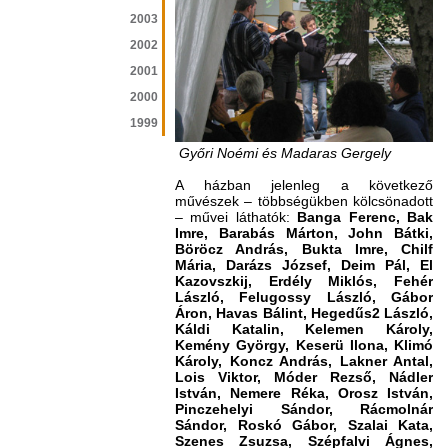
2003
2002
2001
2000
1999
Győri Noémi és Madaras Gergely
A házban jelenleg a következő
művészek – többségükben kölcsönadott
– művei láthatók:
Banga Ferenc, Bak
Imre, Barabás Márton, John Bátki,
Böröcz András, Bukta Imre, Chilf
Mária, Darázs József, Deim Pál, El
Kazovszkij, Erdély Miklós, Fehér
László, Felugossy László, Gábor
Áron, Havas Bálint, Hegedűs2 László,
Káldi Katalin, Kelemen Károly,
Kemény György, Keserü Ilona, Klimó
Károly, Koncz András, Lakner Antal,
Lois Viktor, Móder Rezső, Nádler
István, Nemere Réka, Orosz István,
Pinczehelyi Sándor, Rácmolnár
Sándor, Roskó Gábor, Szalai Kata,
Szenes Zsuzsa, Szépfalvi Ágnes,