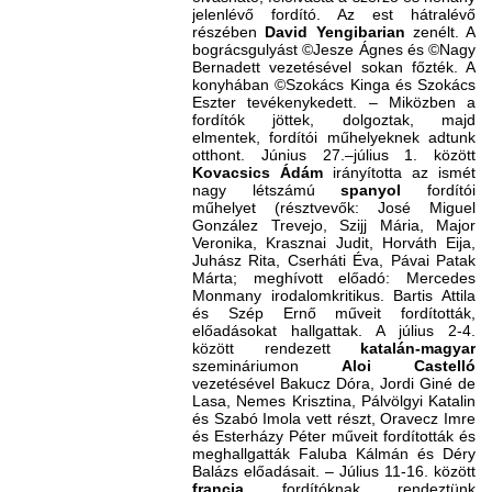
jelenlévő fordító. Az est hátralévő
részében
David Yengibarian
zenélt. A
bográcsgulyást ©Jesze Ágnes és ©Nagy
Bernadett vezetésével sokan főzték. A
konyhában ©Szokács Kinga és Szokács
Eszter tevékenykedett. – Miközben a
fordítók jöttek, dolgoztak, majd
elmentek, fordítói műhelyeknek adtunk
otthont. Június 27.–július 1. között
Kovacsics Ádám
irányította az ismét
nagy létszámú
spanyol
fordítói
műhelyet (résztvevők: José Miguel
González Trevejo, Szijj Mária, Major
Veronika, Krasznai Judit, Horváth Eija,
Juhász Rita, Cserháti Éva, Pávai Patak
Márta; meghívott előadó: Mercedes
Monmany irodalomkritikus. Bartis Attila
és
Szép
Ernő műveit fordították,
előadásokat hallgattak. A július 2-4.
között rendezett
katalán-magyar
szemináriumon
Aloi Castelló
vezetésével Bakucz Dóra, Jordi Giné de
Lasa, Nemes Krisztina, Pálvölgyi Katalin
és Szabó Imola vett részt, Oravecz Imre
és Esterházy Péter műveit fordították és
meghallgatták Faluba
Kálmán és Déry
Balázs előadásait. – Július 11-16. között
francia
fordítóknak rendeztünk