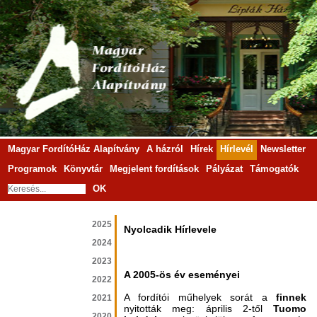
Magyar FordítóHáz Alapítvány
A házról
Hírek
Hírlevél
Newsletter
Programok
Könyvtár
Megjelent fordítások
Pályázat
Támogatók
OK
2025
Nyolcadik Hírlevele
2024
2023
A 2005-ös év eseményei
2022
A fordítói műhelyek sorát a
finnek
2021
nyitották meg: április 2-től
Tuomo
2020