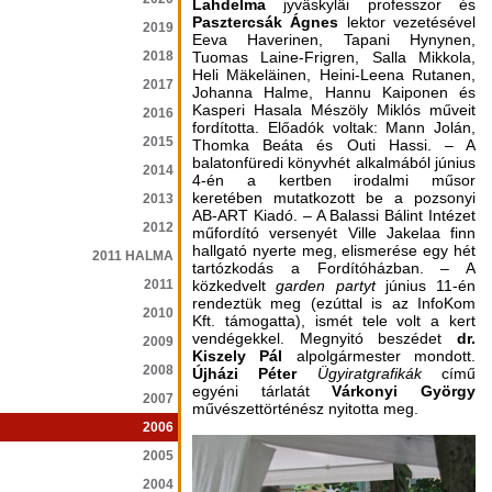
Lahdelma
jyväskyläi professzor és
Pasztercsák Ágnes
lektor vezetésével
2019
Eeva Haverinen, Tapani Hynynen,
2018
Tuomas Laine-Frigren, Salla Mikkola,
Heli Mäkeläinen, Heini-Leena Rutanen,
2017
Johanna Halme, Hannu Kaiponen és
Kasperi Hasala Mészöly Miklós műveit
2016
fordította. Előadók voltak: Mann Jolán,
2015
Thomka Beáta és Outi Hassi. – A
balatonfüredi könyvhét alkalmából június
2014
4-én a kertben irodalmi műsor
keretében mutatkozott be a pozsonyi
2013
AB-ART Kiadó. – A Balassi Bálint Intézet
2012
műfordító versenyét Ville Jakelaa finn
hallgató nyerte meg, elismerése egy hét
2011 HALMA
tartózkodás a Fordítóházban. – A
2011
közkedvelt
garden partyt
június 11-én
rendeztük meg (ezúttal is az InfoKom
2010
Kft. támogatta), ismét tele volt a kert
vendégekkel. Megnyitó beszédet
dr.
2009
Kiszely Pál
alpolgármester mondott.
2008
Újházi Péter
Ügyiratgrafikák
című
egyéni tárlatát
Várkonyi György
2007
művészettörténész nyitotta meg.
2006
2005
2004