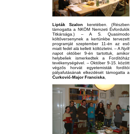
Lipták Szalon
keretében. (Részben
támogatta a NKÖM Nemzeti Évfordulók
Titkársága.) – A S. Quasimodo
költőversenynek a kertünkbe tervezett
programját szeptember 11-én az eső
miatt fedél alá kellett költöztetni. – A
Nyílt
nap
ot október 9-én tartottuk, amikor
helybeliek ismerkedtek a Fordítóház
tevékenységével. – Október 9-15. között
végzős horvát egyetemisták fordítói
pályafutásának elkezdését támogatta a
Ćurković-Major Franciska
,