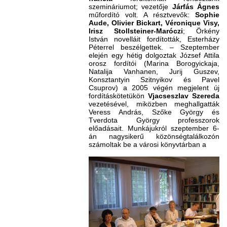
szemináriumot; vezetője
Járfás Ágnes
műfordító volt. A résztvevők:
Sophie
Aude
,
Olivier Bickart
,
Véronique Visy
,
Irisz Stollsteiner-Maróczi
; Örkény
István novelláit fordították, Esterházy
Péterrel beszélgettek. – Szeptember
elején egy hétig dolgoztak József Attila
orosz fordítói (Marina Borogyickaja,
Natalija Vanhanen, Jurij Guszev,
Konsztantyin Szitnyikov és Pavel
Csuprov) a 2005 végén megjelent új
fordításkötetükön
Vjacseszlav Szereda
vezetésével, miközben meghallgatták
Veress András, Szőke György és
Tverdota György professzorok
előadásait. Munkájukról szeptember 6-
án nagysikerű közönségtalálkozón
számoltak be a városi könyvtárban a