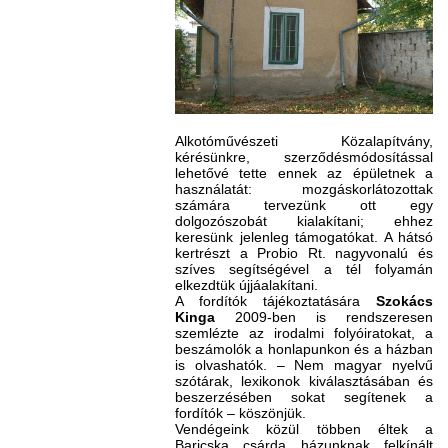
Alkotóművészeti Közalapítvány,
kérésünkre, szerződésmódosítással
lehetővé tette ennek az épületnek a
használatát: mozgáskorlátozottak
számára tervezünk ott egy
dolgozószobát kialakítani; ehhez
keresünk jelenleg támogatókat. A hátsó
kertrészt a Probio Rt. nagyvonalú és
szíves segítségével a tél folyamán
elkezdtük újjáalakítani.
A fordítók tájékoztatására
Szokács
Kinga
2009-ben is rendszeresen
szemlézte az irodalmi folyóiratokat, a
beszámolók a honlapunkon és a házban
is olvashatók. – Nem magyar nyelvű
szótárak, lexikonok kiválasztásában és
beszerzésében sokat segítenek a
fordítók – köszönjük.
Vendégeink közül többen éltek a
Baricska csárda házunknak felkínált