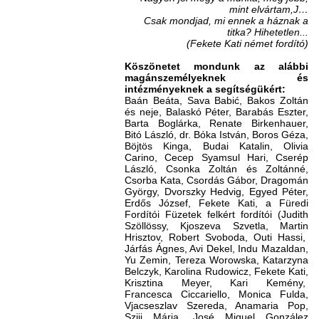
mint elvártam,
J
…
Csak mondjad, mi ennek a háznak a
titka? Hihetetlen...
(Fekete Kati német fordító)
Köszönetet mondunk az alábbi
magánszemélyeknek és
intézményeknek a segítségükért:
Baán Beáta, Sava Babić, Bakos Zoltán
és neje, Balaskó Péter, Barabás Eszter,
Barta Boglárka, Renate Birkenhauer,
Bitó László, dr. Bóka István, Boros Géza,
Böjtös Kinga, Budai Katalin, Olivia
Carino, Cecep Syamsul Hari, Cserép
László, Csonka Zoltán és Zoltánné,
Csorba Kata, Csordás Gábor, Dragomán
György, Dvorszky Hedvig, Egyed Péter,
Erdős József, Fekete Kati, a Füredi
Fordítói Füzetek felkért fordítói (Judith
Szöllössy, Kjoszeva Szvetla, Martin
Hrisztov, Robert Svoboda, Outi Hassi,
Járfás Ágnes, Avi Dekel, Indu Mazaldan,
Yu Zemin, Tereza Worowska, Katarzyna
Belczyk, Karolina Rudowicz, Fekete Kati,
Krisztina Meyer, Kari Kemény,
Francesca Ciccariello, Monica Fulda,
Vjacseszlav Szereda, Anamaria Pop,
Szijj Mária, José Miguel González