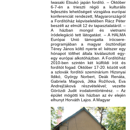
Iwasaki Etsukó japán fordító. – Október
6-7-én a trieszti régió a kulturális
fejlesztés lehetőségeit vizsgálva európai
konferenciát rendezett, Magyarországról
a Fordítóház képviseletében Rácz Péter
beszélt az elmúlt 12 év tapasztalatáról. –
A házban mongol és vietnami
íródelegáció tett látogatást. – A HALMA
Európai Unió támogatta írócsere-
programjában a magyar ösztöndíjat
Térey János költő nyerte el: kétszer egy
hónapot tölthet általa kiválasztott egy-
egy európai alkotóházban. A Fordítóház
2010-ben szintén két külföldi írót és
fordítót fogad. Október 17-20. között volt
a szlovák fordítói szeminárium Hizsnyai
Ildikó, György Norbert, Deák Renáta,
Gabriela Magová, Jitka Rožňová, Eva
Andrejčáková részvételével; vezette
Görözdi Judit irodalomtörténész. – Az
épület mögötti kis házban az év elején
elhunyt Horváth Lajos. A Magyar