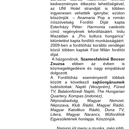
kedvezményes étkezési lehetőségével;
az UNI Hotel strandját is többen
ingyenesen vehették igénybe; ezúton
köszönjük. – Anamaria Pop a román
írószövetség Fordító Díját kapta
Esterházy Péter:
Harmonia caelestis
című regényének lefordításáért. Indu
Mazaldan a „Pro kultura hungarica”
kitüntetést kapta fordítói munkásságáért.
2009-ben a fordítóház korábbi vendégei
közül többen kaptak Füst Milán fordítói
díjat.
A házgondnok,
Szamosfalviné Bocsor
Zsuzsa
ebben az évben is
közmegelégedésre és nagy empátiával
dolgozott.
A Fordítóház eseményeiről többek
között a következő
sajtóorgánumok
tudósítottak:
Napló (Veszprém), Füred
TV, Balatonfüredi Napló, The Hungarian
Quartery, Kompas (indonéz),
Népszabadság, Magyar Nemzet,
Népszava, Klub Rádió, Magyar Rádió,
Magyar Katolikus Rádió, Duna TV,
Litera, Magyar Narancs, Műfordítók
Egyesületének honlapja.
Köszönjük.
Nagyon jól megy a munka, még jobb,