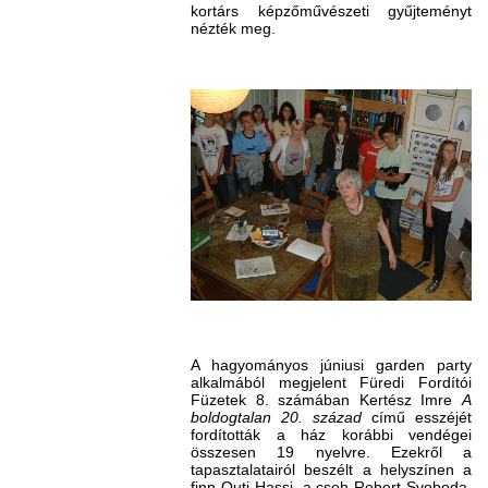
kortárs képzőművészeti gyűjteményt
nézték meg.
A hagyományos júniusi garden party
alkalmából megjelent Füredi Fordítói
Füzetek 8. számában Kertész Imre
A
boldogtalan 20. század
című esszéjét
fordították a ház korábbi vendégei
összesen 19 nyelvre. Ezekről a
tapasztalatairól beszélt a helyszínen a
finn Outi Hassi, a cseh Robert Svoboda,