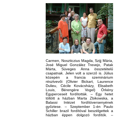
Carmen, Noszticzius Magda, Szijj Mária,
José Miguel González Trevejo, Patak
Márta, Süveges Anna összetételű
csapatnak. Jelen volt a szerző is. Július
közepén a francia szeminárium
résztvevői (Olivier Bickart, Laurence
Dulieu, Cécile Kovácsházy, Elisabeth
Louis, Bérengère Vogel) Örkény
Egyperceseit fordították. – Egy hetet
töltött a házban Marta Zbikowska, a
Balassi Intézet fordítóversenyének
győztese. – Szeptember 1-én Paulo
Schiller brazil fordítóval beszélgettek a
házban éppen dolgozó fordítók. –