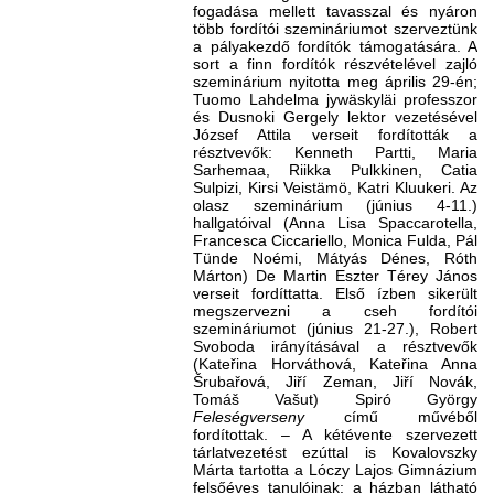
fogadása mellett tavasszal és nyáron
több fordítói szemináriumot szerveztünk
a pályakezdő fordítók támogatására. A
sort a finn fordítók részvételével zajló
szeminárium nyitotta meg április 29-én;
Tuomo Lahdelma jywäskyläi professzor
és Dusnoki Gergely lektor vezetésével
József Attila verseit fordították a
résztvevők: Kenneth Partti, Maria
Sarhemaa, Riikka Pulkkinen, Catia
Sulpizi, Kirsi Veistämö, Katri Kluukeri. Az
olasz szeminárium (június 4-11.)
hallgatóival (Anna Lisa Spaccarotella,
Francesca Ciccariello, Monica Fulda, Pál
Tünde Noémi, Mátyás Dénes, Róth
Márton) De Martin Eszter Térey János
verseit fordíttatta. Első ízben sikerült
megszervezni a cseh fordítói
szemináriumot (június 21-27.), Robert
Svoboda irányításával a résztvevők
(Kateřina Horváthová, Kateřina Anna
Šrubařová, Jiří Zeman, Jiří Novák,
Tomáš Vašut) Spiró György
Feleségverseny
című művéből
fordítottak. – A kétévente szervezett
tárlatvezetést ezúttal is Kovalovszky
Márta tartotta a Lóczy Lajos Gimnázium
felsőéves tanulóinak: a házban látható