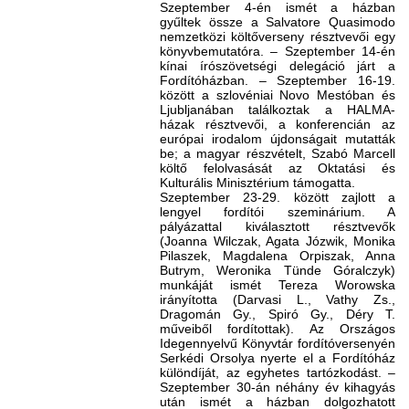
Szeptember 4-én ismét a házban
gyűltek össze a Salvatore Quasimodo
nemzetközi költőverseny résztvevői egy
könyvbemutatóra. – Szeptember 14-én
kínai írószövetségi delegáció járt a
Fordítóházban. – Szeptember 16-19.
között a szlovéniai Novo Mestóban és
Ljubljanában találkoztak a HALMA-
házak résztvevői, a konferencián az
európai irodalom újdonságait mutatták
be; a magyar részvételt, Szabó Marcell
költő felolvasását az Oktatási és
Kulturális Minisztérium támogatta.
Szeptember 23-29. között zajlott a
lengyel fordítói szeminárium. A
pályázattal kiválasztott résztvevők
(Joanna Wilczak, Agata Józwik, Monika
Pilaszek, Magdalena Orpiszak, Anna
Butrym, Weronika Tünde Góralczyk)
munkáját ismét Tereza Worowska
irányította (Darvasi L., Vathy Zs.,
Dragomán Gy., Spiró Gy., Déry T.
műveiből fordítottak). Az Országos
Idegennyelvű Könyvtár fordítóversenyén
Serkédi Orsolya nyerte el a Fordítóház
különdíját, az egyhetes tartózkodást. –
Szeptember 30-án néhány év kihagyás
után ismét a házban dolgozhatott