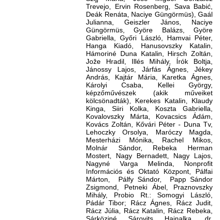
Trevejo, Ervin Rosenberg, Sava Babić,
Deák Renáta, Naciye Güngörmüs), Gaál
Julianna, Geiszler János, Naciye
Güngörmüs, Györe Balázs, Györe
Gabriella, Győri László, Hamvai Péter,
Hanga Kiadó, Hanusovszky Katalin,
Hámoriné Duna Katalin, Hirsch Zoltán,
Jože Hradil, Illés Mihály, Írók Boltja,
Jánossy Lajos, Járfás Ágnes, Jékey
András, Kajtár Mária, Karetka Ágnes,
Károlyi Csaba, Kellei György,
képzőművészek (akik műveiket
kölcsönadták), Kerekes Katalin, Klaudy
Kinga, Siiri Kolka, Koszta Gabriella,
Kovalovszky Márta, Kovacsics Ádám,
Kovács Zoltán, Kővári Péter - Duna Tv,
Lehoczky Orsolya, Maróczy Magda,
Mesterházi Mónika, Rachel Mikos,
Molnár Sándor, Rebeka Herman
Mostert, Nagy Bernadett, Nagy Lajos,
Nagyné Varga Melinda, Nonprofit
Információs és Oktató Központ, Pálfai
Márton, Pálfy Sándor, Papp Sándor
Zsigmond, Petneki Ábel, Praznovszky
Mihály, Probio Rt.: Somogyi László,
Pádár Tibor; Rácz Ágnes, Rácz Judit,
Rácz Júlia, Rácz Katalin, Rácz Rebeka,
Sárköziné Sárovits Hajnalka, dr.