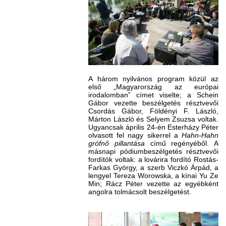
A három nyilvános program közül az
első „Magyarország az európai
irodalomban” címet viselte; a Schein
Gábor vezette beszélgetés résztvevői
Csordás Gábor, Földényi F. László,
Márton László és Selyem Zsuzsa voltak.
Ugyancsak április 24-én Esterházy Péter
olvasott fel nagy sikerrel a
Hahn-Hahn
grófnő pillantása
című regényéből. A
másnapi pódiumbeszélgetés résztvevői
fordítók voltak: a lovárira fordító Rostás-
Farkas György, a szerb Viczkó Árpád, a
lengyel Tereza Worowska, a kínai Yu Ze
Min; Rácz Péter vezette az egyébként
angolra tolmácsolt beszélgetést.