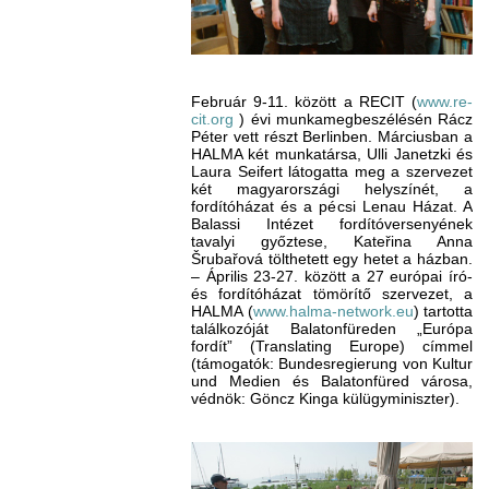
Február 9-11. között a RECIT (
www.re-
cit.org
) évi munkamegbeszélésén Rácz
Péter vett részt Berlinben. Márciusban a
HALMA két munkatársa, Ulli Janetzki és
Laura Seifert látogatta meg a szervezet
két magyarországi helyszínét, a
fordítóházat és a pécsi Lenau Házat. A
Balassi Intézet fordítóversenyének
tavalyi győztese, Kateřina Anna
Šrubařová tölthetett egy hetet a házban.
– Április 23-27. között a 27 európai író-
és fordítóházat tömörítő szervezet, a
HALMA (
www.halma-network.eu
) tartotta
találkozóját Balatonfüreden „Európa
fordít” (Translating Europe) címmel
(támogatók: Bundesregierung von Kultur
und Medien és Balatonfüred városa,
védnök: Göncz Kinga külügyminiszter).