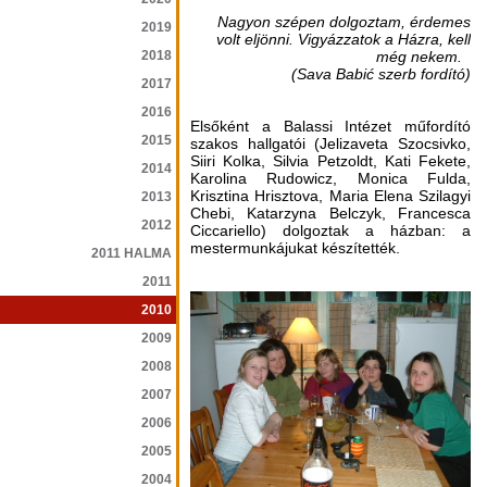
Nagyon szépen dolgoztam, érdemes
2019
volt eljönni. Vigyázzatok a Házra, kell
2018
még nekem.
(Sava Babić szerb fordító)
2017
2016
Elsőként a Balassi Intézet műfordító
2015
szakos hallgatói (Jelizaveta Szocsivko,
Siiri Kolka, Silvia Petzoldt, Kati Fekete,
2014
Karolina Rudowicz, Monica Fulda,
Krisztina Hrisztova, Maria Elena Szilagyi
2013
Chebi, Katarzyna Belczyk, Francesca
2012
Ciccariello) dolgoztak a házban: a
mestermunkájukat készítették.
2011 HALMA
2011
2010
2009
2008
2007
2006
2005
2004