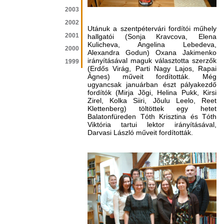
2003
2002
Utánuk a szentpétervári fordítói műhely
2001
hallgatói (Sonja Kravcova, Elena
Kulicheva, Angelina Lebedeva,
2000
Alexandra Godun) Oxana Jakimenko
irányításával maguk választotta szerzők
1999
(Erdős Virág, Parti Nagy Lajos, Rapai
Ágnes) műveit fordították. Még
ugyancsak januárban észt pályakezdő
fordítók (Mirja Jõgi, Helina Pukk, Kirsi
Zirel, Kolka Siiri, Jõulu Leelo, Reet
Klettenberg) töltöttek egy hetet
Balatonfüreden Tóth Krisztina és Tóth
Viktória tartui lektor irányításával,
Darvasi László műveit fordították.