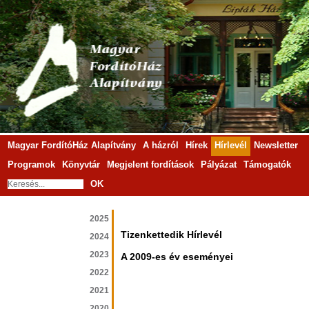
Magyar FordítóHáz Alapítvány
A házról
Hírek
Hírlevél
Newsletter
Programok
Könyvtár
Megjelent fordítások
Pályázat
Támogatók
OK
2025
Tizenkettedik Hírlevél
2024
2023
A 2009-es év eseményei
2022
2021
2020