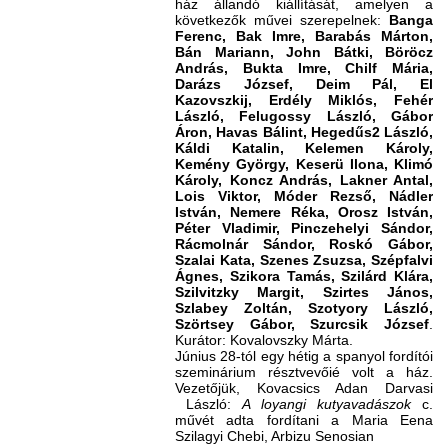
ház állandó kiállítását, amelyen a
következők művei szerepelnek:
Banga
Ferenc, Bak Imre, Barabás Márton,
Bán Mariann, John Bátki, Böröcz
András, Bukta Imre, Chilf Mária,
Darázs József, Deim Pál, El
Kazovszkij, Erdély Miklós, Fehér
László, Felugossy László, Gábor
Áron, Havas Bálint, Hegedűs2 László,
Káldi Katalin, Kelemen Károly,
Kemény György, Keserü Ilona, Klimó
Károly, Koncz András, Lakner Antal,
Lois Viktor, Móder Rezső, Nádler
István, Nemere Réka, Orosz István,
Péter Vladimir, Pinczehelyi Sándor,
Rácmolnár Sándor, Roskó Gábor,
Szalai Kata, Szenes Zsuzsa, Szépfalvi
Ágnes, Szikora Tamás, Szilárd Klára,
Szilvitzky Margit, Szirtes János,
Szlabey Zoltán, Szotyory László,
Szörtsey Gábor, Szurcsik József
.
Kurátor: Kovalovszky Márta.
Június 28-tól egy hétig a spanyol fordítói
szeminárium résztvevőié volt a ház.
Vezetőjük, Kovacsics Adan Darvasi
László:
A loyangi kutyavadászok
c.
művét adta fordítani a Maria Eena
Szilagyi Chebi, Arbizu Senosian