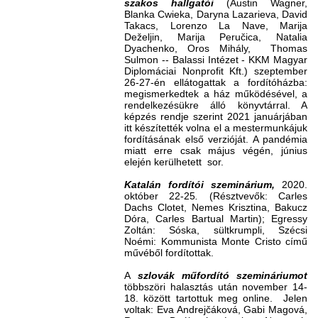
szakos hallgatói
(Austin Wagner,
Blanka Cwieka, Daryna Lazarieva, David
Takacs, Lorenzo La Nave, Marija
Deželjin, Marija Peručica, Natalia
Dyachenko, Oros Mihály, Thomas
Sulmon -- Balassi Intézet - KKM Magyar
Diplomáciai Nonprofit Kft.) szeptember
26-27-én ellátogattak a fordítóházba:
megismerkedtek a ház működésével, a
rendelkezésükre álló könyvtárral. A
képzés rendje szerint 2021 januárjában
itt készítették volna el a mestermunkájuk
fordításának első verzióját. A pandémia
miatt erre csak május végén, június
elején kerülhetett sor.
Katalán fordítói szeminárium,
2020.
október 22-25
.
(Résztvevők: Carles
Dachs Clotet, Nemes Krisztina, Bakucz
Dóra, Carles Bartual Martin); Egressy
Zoltán: Sóska, sültkrumpli, Szécsi
Noémi: Kommunista Monte Cristo című
művéből fordítottak.
A
szlovák műfordító szemináriumot
többszöri halasztás után november 14-
18. között tartottuk meg online.
Jelen
voltak: Eva Andrejčáková, Gabi Magová,