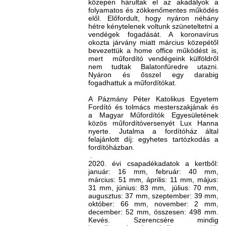
közepén hárultak el az akadályok a
folyamatos és zökkenőmentes működés
elől. Előfordult, hogy nyáron néhány
hétre kénytelenek voltunk szüneteltetni a
vendégek fogadását. A koronavírus
okozta járvány miatt március közepétől
bevezettük a home office működést is,
mert műfordító vendégeink külföldről
nem tudtak Balatonfüredre utazni.
Nyáron és ősszel egy darabig
fogadhattuk a műfordítókat.
A Pázmány Péter Katolikus Egyetem
Fordító és tolmács mesterszakjának és
a Magyar Műfordítók Egyesületének
közös műfordítóversenyét Lux Hanna
nyerte. Jutalma a fordítóház által
felajánlott díj: egyhetes tartózkodás a
fordítóházban.
.
2020. évi csapadékadatok a kertből:
január: 16 mm, február: 40 mm,
március: 51 mm, április: 11 mm, május:
31 mm, június: 83 mm, július: 70 mm,
augusztus: 37 mm, szeptember: 39 mm,
október: 66 mm, november: 2 mm,
december: 52 mm, összesen: 498 mm.
Kevés. Szerencsére mindig