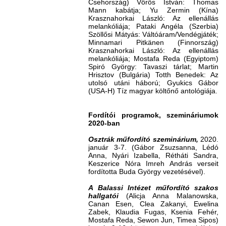
Csehország) Vörös István: Thomas
Mann kabátja; Yu Zermin (Kína)
Krasznahorkai László: Az ellenállás
melankóliája; Pataki Angéla (Szerbia)
Szöllősi Mátyás: Váltóáram/Vendégjáték;
Minnamari Pitkänen (Finnország)
Krasznahorkai László: Az ellenállás
melankóliája; Mostafa Reda (Egyiptom)
Spiró György: Tavaszi tárlat; Martin
Hrisztov (Bulgária) Totth Benedek: Az
utolsó utáni háború; Gyukics Gábor
(USA-H) Tíz magyar költőnő antológiája.
Fordítói programok, szemináriumok
2020-ban
Osztrák műfordító szeminárium,
2020.
január 3-7. (Gábor Zsuzsanna, Lédó
Anna, Nyári Izabella, Rétháti Sandra,
Keszerice Nóra Imreh András verseit
fordította Buda György vezetésével).
A Balassi Intézet műfordító szakos
hallgatói
(Alicja Anna Malanowska,
Canan Esen, Clea Zakanyi, Ewelina
Zabek, Klaudia Fugas, Ksenia Fehér,
Mostafa Reda, Sewon Jun, Timea Sipos)