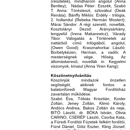
(részletek), mindhárom angolul (Anna
Bentley); Nádas Péter: Esszék, Szabó
T. Anna: Törésteszt, szlovákul (Deák
Renáta); Bánffy Miklós: Erdély - trilógia,
2. hollandul (Rebeka Hermán Mostert);
Márai Sándor: A régi szerető, novellák,
Kosztolányi Dezső: Aránysárkány,
lengyelül (Irena Makarewicz); Várady
Tibor: Válogatás a Történetek az
irattárból című trilógiából, angolul,
(Owen Good); Krasznahorkai László:
Borbélykézen, Herman, a vadőr, A
mesterségnek vége, Hőség, Az
állomáskereső, novellák in: Kegyelmi
viszonyok, kínaiul (Anna Yiren Kang);
Köszönetnyilvánítás
Köszönjük mindazok önzetlen
segítségét, akiknek fontos a
balatonfüredi Magyar Fordítóház
zavartalan működése.
Szabó Éva, Tóbiás Krisztián, Kosler
Zoltán, Jeney Zoltán, Klimó Károly,
Andócs Andrea, Bakos Zoltán és neje,
BITÓ László, dr. BÓKA István, Olivia
CARINO, CSERÉP László, Csorba Kata,
a Füredi Fordítói Füzetek felkért fordítói,
Fürst Dániel, Götz Eszter, Kling József,