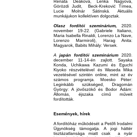
Renata Deáková, Lenka Nagyová,
Görözdi Judit, Beck-Kreković Tímea,
Lucie Molnár Sátinská. Aktuális
munkájukon kollektíven dolgoztak.
Olasz fordítói szeminárium,
2020.
november 19-22. (Gabriele Italiano,
Maria Isabella Rinaldi, Lorenzo La Nave,
Lorenzo Marmiroli), Harag Anita:
Magyarok, Babits Mihály: Versek.
A
japán fordítói szeminárium
2020.
december 11-14-én zajlott. Sayaka
Konda, Uchikawa Kazumi és Eguchi
Kiyoko részvételével és Waseda Mika
vezetésével szintén online, mint az év
számos programja. Moesko Péter:
Leginkább szükséged, Dragomán
György: A jövőszökő és Bodor Ádám:
Állomás, éjszaka című műveit
fordították.
Események, hírek
A fordítóház működését a Petőfi Irodalmi
Ügynökség támogatja. A jogi háttér
tisztázatlansága miatt csak a nyár