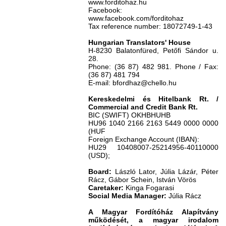
www.forditohaz.hu
Facebook:
www.facebook.com/forditohaz
Tax reference number: 18072749-1-43
Hungarian Translators' House
H-8230 Balatonfüred, Petőfi Sándor u.
28.
Phone: (36 87) 482 981. Phone /
Fax:
(36 87) 481 794
E-mail: bfordhaz@chello.hu
Kereskedelmi és Hitelbank Rt. /
Commercial and Credit Bank Rt.
BIC (SWIFT) OKHBHUHB
HU96 1040 2166 2163 5449 0000 0000
(HUF
Foreign Exchange Account (IBAN):
HU29 10408007-25214956-40110000
(USD);
Board:
László
Lator, Júlia Lázár, Péter
Rácz, Gábor Schein, István Vörös
Caretaker:
Kinga Fogarasi
Social Media Manager:
Júlia Rácz
A Magyar Fordítóház Alapítvány
működését, a magyar irodalom