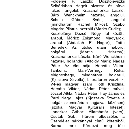
Földényi F. László: Dosztojevszkij
Szibériában Hegelt olvassa és sírva
fakad, angolul, Krasznahorkai László:
Báró Wenckheim hazatér, angolul,
Schein Gábor: Svéd, angolul
(mindhárom Rachel Mikos); Szabó
Magda: Pilátus, szerbül (Marko Cudić);
Kosztolányi Dezső: Négy fal között,
arabul, Móricz Zsigmond: Magyarok,
arabul (Abdallah El Nagar); Totth
Benedek: Az utolsó utáni háború,
bolgárul (Martin Hrisztov);
Krasznahorkai László: Báró Wenckheim
hazatér, hollandul (Alföldy Mari); Nádas
Péter: Az élet sója, Horváth Viktor:
Tankom,, Man-Várhegyi Réka:
Mágneshegy, mindhárom bolgárul,
(Kjoszeva Szvetla); Literaturen vesztnik,
V4-es magyar szám Tóth Krisztina,
Horváth Viktor, Nádas Péter művei,
József Attila, Nádas Péter, Hay János és
Parti Nagy Lajos (Kjoszeva Szvetla a
bolgár szeminárium tagjaival közösen)
(szófiai Magyar Kulturális Intézet);
Lanczkor Gábor: Államhatár (vers),
Csutak Gabi: Három elbeszélés a
Csendélet sárkánnyal című kötetéből,
Barna Imre: Kérdezd meg tőle