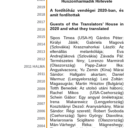
Huszonharmadik Hírlevele
2019
A fordítóház vendégei 2020-ban, és
2018
amit fordítottak
2017
Guests of the Translators’ House in
2020 and what they translated
2016
2015
Sipos Timea (USA-H) Gárdos Péter:
Királyi Játék; Gabriela Magová
2014
(Szlovákia) Krasznahorkai László: Az
ellenállás melankóliája; Eva
2013
Andrejčáková (Szlovákia) Závada Pál:
2012
Természetes fény; Lorenzo Marmiroli
(Olaszország) Papp-Zakor Ilka:
2011 HALMA
Angyalvacsora; Yu Zemin (Kína) Márai
2011
Sándor: Hallgatni akartam; Daniel
Warmuz (Lengyelország) Lesi Zoltán:
2010
Magasugrás; Martin Hrisztov (Bulgária)
Totth Benedek: Az utolsó utáni háború;
2009
Rachel Mikos (USA-Csehország)
2008
Schein Gábor: Egy angyal önéletrajzai;
Irena Makarewicz (Lengyelország)
2007
Kosztolányi Dezső: Aranysárkány, Márai
Sándor: Régi szerető; Robert Svoboda
2006
(Csehország) Spiro György: Diavolina;
2005
Mariarosaria Sciglitano (Olaszország)
Mán-Várhegyi Réka: Mágneshegy;
2004