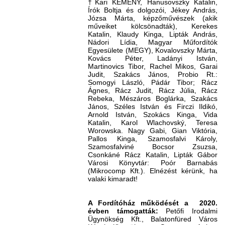
†Kari KEMÉNY, Hanusovszky Katalin,
Írók Boltja és dolgozói, Jékey András,
Józsa Márta, képzőművészek (akik
műveiket kölcsönadták), Kerekes
Katalin, Klaudy Kinga, Lipták András,
Nádori Lídia, Magyar Műfordítók
Egyesülete (MEGY), Kovalovszky Márta,
Kovács Péter, Ladányi István,
Martinovics Tibor, Rachel Mikos, Garai
Judit, Szakács János, Probio Rt.:
Somogyi László, Pádár Tibor; Rácz
Ágnes, Rácz Judit, Rácz Júlia, Rácz
Rebeka, Mészáros Boglárka, Szakács
János, Széles István és Firczi Ildikó,
Arnold István, Szokács Kinga, Vida
Katalin, Karol Wlachovský, Teresa
Worowska. Nagy Gabi, Gian Viktória,
Pallos Kinga, Szamosfalvi Károly,
Szamosfalviné Bocsor Zsuzsa,
Csonkáné Rácz Katalin, Lipták Gábor
Városi Könyvtár: Poór Barnabás
(Mikrocomp Kft.). Elnézést kérünk, ha
valaki kimaradt!
A Fordítóház működését a 2020.
évben támogatták:
Petőfi Irodalmi
Ügynökség Kft., Balatonfüred Város