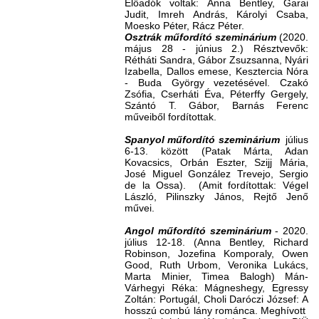
Előadók voltak: Anna Bentley, Garai
Judit, Imreh András, Károlyi Csaba,
Moesko Péter, Rácz Péter.
Osztrák műfordító szeminárium
(2020.
május 28 - június 2.) Résztvevők:
Rétháti Sandra, Gábor Zsuzsanna, Nyári
Izabella, Dallos emese, Kesztercia Nóra
- Buda György vezetésével. Czakó
Zsófia, Cserháti Éva, Péterffy Gergely,
Szántó T. Gábor, Barnás Ferenc
műveiből fordítottak.
Spanyol műfordító
szeminárium
július
6-13. között (Patak Márta, Adan
Kovacsics, Orbán Eszter, Szijj Mária,
José Miguel González Trevejo, Sergio
de la Ossa). (Amit fordítottak: Végel
László, Pilinszky János, Rejtő Jenő
művei.
Angol műfordító szeminárium
- 2020.
július 12-18. (Anna Bentley, Richard
Robinson, Jozefina Komporaly, Owen
Good, Ruth Urbom, Veronika Lukács,
Marta Minier, Timea Balogh) Mán-
Várhegyi Réka: Mágneshegy, Egressy
Zoltán: Portugál, Choli Daróczi József: A
hosszú combú lány románca. Meghívott