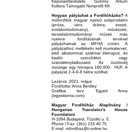
Képviselőtestülete, Summa Artium
Kultúra Támogató Nonprofit Kft.
Hogyan pályázhat a Fordítóházba?
A
műfordítók magyar nyelvű szépirodalmi
(próza, vers, dráma, esszé,
irodalomtudomány), művészeti,
társadalomtudományi művek más
nyelvre fordításának tervével
pályázhatnak az MFHA címén. A
pályázathoz mellékelni kell munkatervet,
első alkalommal szakmai életrajzot, és
kiadói szerződést vagy
szándéknyilatkozatot. Az ösztöndíj
összege egy hónapra 180.000.- HUF. A
pályázat 2-4-6-8 hétre szólhat.
Lezárva: 2021. május
Fordította: Anna Bentley
Grafikai terv: Egyed Anna
(egyedanna.com)
Magyar Fordítóház Alapítvány /
Hungarian Translator's House
Foundation
H-1094 Budapest, Tűzoltó u. 5.
Phone / Fax: (361) 215 40 75.
E-mail: mfordhaz@t-online.hu