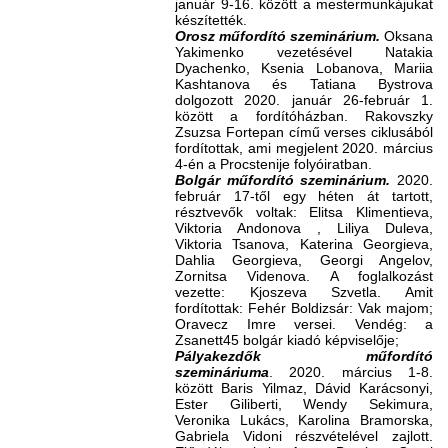
január 9-16. között a mestermunkájukat
készítették.
Orosz műfordító szeminárium.
Oksana
Yakimenko vezetésével Natakia
Dyachenko, Ksenia Lobanova, Mariia
Kashtanova és Tatiana Bystrova
dolgozott 2020. január 26-február 1.
között a fordítóházban. Rakovszky
Zsuzsa Fortepan című verses ciklusából
fordítottak, ami megjelent 2020. március
4-én a Procstenije folyóiratban.
Bolgár műfordító szeminárium.
2020.
február 17-től egy héten át tartott,
résztvevők voltak: Elitsa Klimentieva,
Viktoria Andonova , Liliya Duleva,
Viktoria Tsanova, Katerina Georgieva,
Dahlia Georgieva, Georgi Angelov,
Zornitsa Videnova. A foglalkozást
vezette: Kjoszeva Szvetla. Amit
fordítottak: Fehér Boldizsár: Vak majom;
Oravecz Imre versei. Vendég: a
Zsanett45 bolgár kiadó képviselője;
Pályakezdők műfordító
szemináriuma
. 2020. március 1-8.
között Baris Yilmaz, Dávid Karácsonyi,
Ester Giliberti, Wendy Sekimura,
Veronika Lukács, Karolina Bramorska,
Gabriela Vidoni részvételével zajlott.