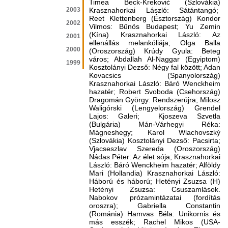
Timea Beck-Kreković (Szlovákia)
2003
Krasznahorkai László: Sátántangó;
Reet Klettenberg (Észtország) Kondor
2002
Vilmos: Bűnös Budapest; Yu Zemin
(Kína) Krasznahorkai László: Az
2001
ellenállás melankóliája; Olga Balla
2000
(Oroszország) Krúdy Gyula: Beteg
város; Abdallah Al-Naggar (Egyiptom)
1999
Kosztolányi Dezső: Négy fal között; Adan
Kovacsics (Spanyolország)
Krasznahorkai László: Báró Wenckheim
hazatér; Robert Svoboda (Csehország)
Dragomán György: Rendszerújra; Milosz
Waligórski (Lengyelország) Grendel
Lajos: Galeri; Kjoszeva Szvetla
(Bulgária) Mán-Várhegyi Réka:
Mágneshegy; Karol Wlachovszký
(Szlovákia) Kosztolányi Dezső: Pacsirta;
Vjacseszlav Szereda (Oroszország)
Nádas Péter: Az élet sója; Krasznahorkai
László: Báró Wenckheim hazatér; Alföldy
Mari (Hollandia) Krasznahorkai László:
Háború és háború; Hetényi Zsuzsa (H)
Hetényi Zsuzsa: Csuszamlások.
Nabokov prózamintázatai (fordítás
oroszra); Gabriella Constantin
(Románia) Hamvas Béla: Unikornis és
más esszék; Rachel Mikos (USA-