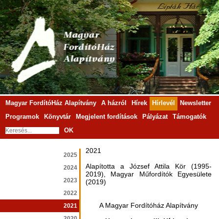
Magyar FordítóHáz Alapítvány
A házról
Hírek
Hírlevél
Newsletter
Programok
Könyvtár
Megjelent fordítások
Pályázat
Támogatók
OK
2021
2025
Alapította a József Attila Kör (1995-
2024
2019), Magyar Műfordítók Egyesülete
2023
(2019)
2022
A Magyar Fordítóház Alapítvány
2021
2020