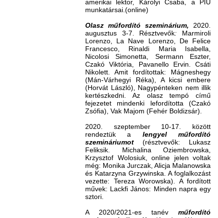
amerikai lektor, Károlyi Csaba, a PIÜ
munkatársai.(online)
Olasz műfordító szeminárium,
2020.
augusztus 3-7. Résztvevők
:
Marmiroli
Lorenzo, La Nave Lorenzo, De Felice
Francesco, Rinaldi Maria Isabella,
Nicolosi Simonetta, Sermann Eszter,
Czakó Viktória, Pavanello Ervin. Csáti
Nikolett. Amit fordítottak: Mágneshegy
(Mán-Várhegyi Réka), A kicsi embere
(Horvát László), Nagypénteken nem illik
kertészkedni. Az olasz tempó című
fejezetet mindenki lefordította (Czakó
Zsófia), Vak Majom (Fehér Boldizsár).
2020. szeptember 10-17. között
rendeztük a
lengyel műfordító
szemináriumot
(résztvevők: Lukasz
Feliksik. Michalina Oziembrowska,
Krzysztof Wolosiuk, online jelen voltak
még: Monika Jurczak, Alicja Malanowska
és Katarzyna Grzywinska. A foglalkozást
vezette: Tereza Worowska). A fordított
művek: Lackfi János: Minden napra egy
sztori.
A 2020/2021-es tanév
műfordító