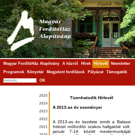
Magyar FordítóHáz Alapítvány
A házról
Hírek
Hírlevél
Newsletter
Programok
Könyvtár
Megjelent fordítások
Pályázat
Támogatók
OK
2025
Tizenhatodik Hírlevél
2024
A 2013-as év eseményei
2023
2022
A 2013-as év kezdete ismét a Balassi
Intézet műfordító szakos hallgatóié volt:
2021
január 7-14. között mestermunkáját
2020