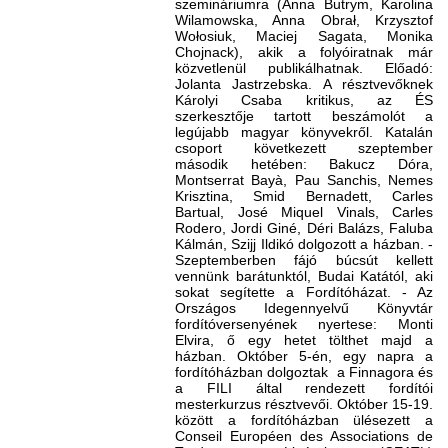
szemináriumra (Anna Butrym, Karolina
Wilamowska, Anna Obrał, Krzysztof
Wołosiuk, Maciej Sagata, Monika
Chojnack), akik a folyóiratnak már
közvetlenül publikálhatnak. Előadó:
Jolanta Jastrzebska. A résztvevőknek
Károlyi Csaba kritikus, az ÉS
szerkesztője tartott beszámolót a
legújabb magyar könyvekről. Katalán
csoport következett szeptember
második hetében: Bakucz Dóra,
Montserrat Bayà, Pau Sanchis, Nemes
Krisztina, Smid Bernadett, Carles
Bartual, José Miquel Vinals, Carles
Rodero, Jordi Giné, Déri Balázs, Faluba
Kálmán, Szijj Ildikó dolgozott a házban. -
Szeptemberben fájó búcsút kellett
vennünk barátunktól, Budai Katától, aki
sokat segítette a Fordítóházat. - Az
Országos Idegennyelvű Könyvtár
fordítóversenyének nyertese: Monti
Elvira, ő egy hetet tölthet majd a
házban. Október 5-én, egy napra a
fordítóházban dolgoztak a Finnagora és
a FILI által rendezett fordítói
mesterkurzus résztvevői. Október 15-19.
között a fordítóházban ülésezett a
Conseil Européen des Associations de