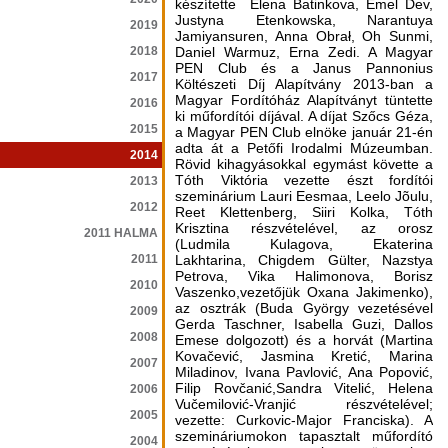
készítette Elena Batinkova, Emel Dev,
Justyna Etenkowska, Narantuya
2019
Jamiyansuren, Anna Obrał, Oh Sunmi,
2018
Daniel Warmuz, Erna Zedi. A Magyar
PEN Club és a Janus Pannonius
2017
Költészeti Díj Alapítvány 2013-ban a
Magyar Fordítóház Alapítványt tüntette
2016
ki műfordítói díjával. A díjat Szőcs Géza,
2015
a Magyar PEN Club elnöke január 21-én
adta át a Petőfi Irodalmi Múzeumban.
2014
Rövid kihagyásokkal egymást követte a
Tóth Viktória vezette észt fordítói
2013
szeminárium Lauri Eesmaa, Leelo Jõulu,
2012
Reet Klettenberg, Siiri Kolka, Tóth
Krisztina részvételével, az orosz
2011 HALMA
(Ludmila Kulagova, Ekaterina
2011
Lakhtarina, Chigdem Gülter, Nazstya
Petrova, Vika Halimonova, Borisz
2010
Vaszenko,vezetőjük Oxana Jakimenko),
az osztrák (Buda György vezetésével
2009
Gerda Taschner, Isabella Guzi, Dallos
2008
Emese dolgozott) és a horvát (Martina
Kovačević, Jasmina Kretić, Marina
2007
Miladinov, Ivana Pavlović, Ana Popović,
Filip Rovčanić,Sandra Vitelić, Helena
2006
Vučemilović-Vranjić részvételével;
2005
vezette: Curkovic-Major Franciska). A
szemináriumokon tapasztalt műfordító
2004