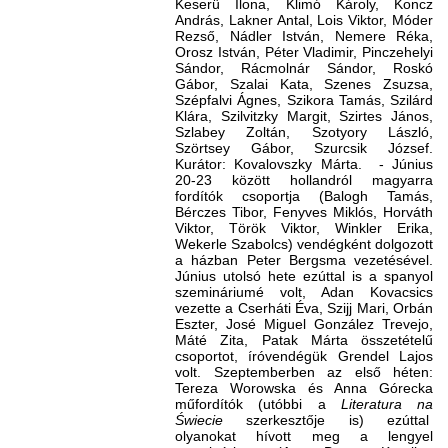
Keserü Ilona, Klimó Károly, Koncz
András, Lakner Antal, Lois Viktor, Móder
Rezső, Nádler István, Nemere Réka,
Orosz István, Péter Vladimir, Pinczehelyi
Sándor, Rácmolnár Sándor, Roskó
Gábor, Szalai Kata, Szenes Zsuzsa,
Szépfalvi Ágnes, Szikora Tamás, Szilárd
Klára, Szilvitzky Margit, Szirtes János,
Szlabey Zoltán, Szotyory László,
Szörtsey Gábor, Szurcsik József.
Kurátor: Kovalovszky Márta. - Június
20-23 között hollandról magyarra
fordítók csoportja (Balogh Tamás,
Bérczes Tibor, Fenyves Miklós, Horváth
Viktor, Török Viktor, Winkler Erika,
Wekerle Szabolcs) vendégként dolgozott
a házban Peter Bergsma vezetésével.
Június utolsó hete ezúttal is a spanyol
szemináriumé volt, Adan Kovacsics
vezette a Cserháti Éva, Szijj Mari, Orbán
Eszter, José Miguel González Trevejo,
Máté Zita, Patak Márta összetételű
csoportot, íróvendégük Grendel Lajos
volt. Szeptemberben az első héten:
Tereza Worowska és Anna Górecka
műfordítók (utóbbi a
Literatura na
Świecie
szerkesztője is) ezúttal
olyanokat hívott meg a lengyel