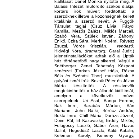
kiállítását Dánél Mónika nyitotta meg. A
Balassi Intézet műfordító szakos diákjai
kortárs írók műveit fordították; a
szerzőknek illetve a közönségnek kellett
kitalálnia a szerző nevét. A Függők
Társulat tagjai (Csúz Lívia, Fátyol
Kamilla, Mezős Balázs, Miklós Marcell,
Szabó Vera, Szülek István, Záhonyi
Enikő, Czira Sára, Merhli Noémi, Révész
Zsuzsi, Vörös Krisztián,
rendező:
Hidvégi Nóra,
dramaturg:
Garai Judit.)
jelenetinstallációkat adtak elő a Lipták
ház történetéből nagy sikerrel. Végül a
Snétberger Zenei Tehetség Központ
zenészei (Farkas József triója, Rózsa
Béla és Szénási Tibor) muzsikáltak. A
gulyást ismét írók: Bozsik Péter és Józsa
Márta készítették. A résztvevők
megtekinthették a ház állandó kiállítását,
amelyen a következők művei
szerepelnek: Uri Asaf, Banga Ferenc,
Bak Imre, Barabás Márton, Bán
Mariann, John Bátki, Böröcz András,
Bukta Imre, Chilf Mária, Darázs József,
Deim Pál, El Kazovszkij, Erdély Miklós,
Felugossy László, Gábor Áron, Havas
Bálint, Hegedűs2 László, Káldi Katalin,
Kelemen Károly, Kemény György,