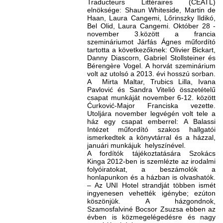
Traducteurs Littéraires (CEATL)
elnöksége: Shaun Whiteside, Martin de
Haan, Laura Cangemi, Lőrinszky Ildikó,
Bel Olid, Laura Cangemi. Október 28 -
november 3.között a francia
szemináriumot Járfás Ágnes műfordító
tartotta a következőknek: Olivier Bickart,
Danny Diascorn, Gabriel Stollsteiner és
Bérengère Vogel. A horvát szeminárium
volt az utolsó a 2013. évi hosszú sorban.
A Mirta Maltar, Trubics Lilla, Ivana
Pavlović és Sandra Vitelió összetételű
csapat munkáját november 6-12. között
Ćurković-Major Franciska vezette.
Utoljára november legvégén volt tele a
ház egy csapat emberrel: A Balassi
Intézet műfordító szakos hallgatói
ismerkedtek a könyvtárral és a házzal,
januári munkájuk helyszínével.
A fordítók tájékoztatására Szokács
Kinga 2012-ben is szemlézte az irodalmi
folyóiratokat, a beszámolók a
honlapunkon és a házban is olvashatók.
– Az UNI Hotel strandját többen ismét
ingyenesen vehették igénybe; ezúton
köszönjük. A házgondnok,
Szamosfalviné Bocsor Zsuzsa ebben az
évben is közmegelégedésre és nagy