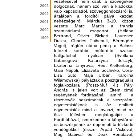
vezetésével nem csak a szövegeken
2003
dolgoznak, hanem szó van a kiadókkal
való kapcsolatról, szöveggondozásról is,
2002
általában a fordítói pálya kezdeti
nehézségeiről. Március 3-10. között
2001
vezette Marc Martin a francia
2000
szemináriumi csoportot (Hélène
Bertrand, Olivier Bickart, Laurence
1999
Dulieu, Charles Thibeault, Bérengère
Vogel), rögtön utána pedig a Balassi
Intézet korábbi műfordító szakos
hallgatóiból nyolcan (Svetlana
Batanogova, Katarzyna Belczyk,
Ekaterina Emyrova, Reet Klettenberg,
Gaia Napoli, Elizaveta Sochivko, Cora-
Lisa Sütö, Maja Urban, Karolina
Wilamowska) pályáztak a posztgraduális
foglalkozásra (Poszt-Müf 4.) Pályi
András is jelen volt az Éltem című
regényének fordításánál, amiről a
résztvevők beszámoltak a veszprémi
egyetemistáknak is. Az említett
egyetemisták mind a tavaszi, mind az
őszi félévben meglátogatják a
Fordítóházat, ismerkednek a könyvtárral
és beszélgetnek az éppen ott tartózkodó
vendégekkel (ősszel Árpád Vickóval,
Mag Gabival és Deák Renátával;