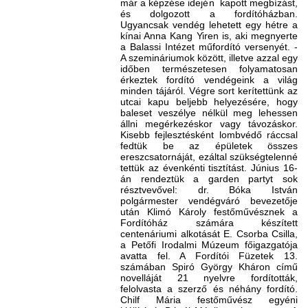
már a képzése idején kapott megbízást,
és dolgozott a fordítóházban.
Ugyancsak vendég lehetett egy hétre a
kínai Anna Kang Yiren is, aki megnyerte
a Balassi Intézet műfordító versenyét. -
A szemináriumok között, illetve azzal egy
időben természetesen folyamatosan
érkeztek fordító vendégeink a világ
minden tájáról. Végre sort kerítettünk az
utcai kapu beljebb helyezésére, hogy
baleset veszélye nélkül meg lehessen
állni megérkezéskor vagy távozáskor.
Kisebb fejlesztésként lombvédő ráccsal
fedtük be az épületek összes
ereszcsatornáját, ezáltal szükségtelenné
tettük az évenkénti tisztítást. Június 16-
án rendeztük a garden partyt sok
résztvevővel: dr. Bóka István
polgármester vendégváró bevezetője
után Klimó Károly festőművésznek a
Fordítóház számára készített
centenáriumi alkotását E. Csorba Csilla,
a Petőfi Irodalmi Múzeum főigazgatója
avatta fel. A Fordítói Füzetek 13.
számában Spiró György Kháron című
novelláját 21 nyelvre fordították,
felolvasta a szerző és néhány fordító.
Chilf Mária festőművész egyéni