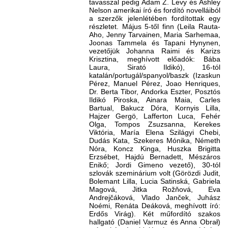
tavasszal pedig Adam Z. Levy és Ashley
Nelson amerikai író és fordító novelláiból
a szerzők jelenlétében fordítottak egy
részletet. Május 5-től finn (Leila Rauta-
Aho, Jenny Tarvainen, Maria Sarhemaa,
Joonas Tammela és Tapani Hynynen,
vezetőjük Johanna Raimi és Karizs
Krisztina, meghívott előadók: Bába
Laura, Sirató Ildikó), 16-tól
katalán/portugál/spanyol/baszk (Izaskun
Pérez, Manuel Pérez, Joao Henriques,
Dr. Berta Tibor, Andorka Eszter, Posztós
Ildikó Piroska, Ainara Maia, Carles
Bartual, Bakucz Dóra, Kornyis Lilla,
Hajzer Gergö, Lafferton Luca, Fehér
Olga, Tompos Zsuzsanna, Kerekes
Viktória, María Elena Szilágyi Chebi,
Dudás Kata, Szekeres Mónika, Németh
Nóra, Koncz Kinga, Huszka Brigitta
Erzsébet, Hajdú Bernadett, Mészáros
Enikő; Jordi Gimeno vezető), 30-tól
szlovák szeminárium volt (Görözdi Judit,
Bolemant Lilla, Lucia Satinská, Gabriela
Magová, Jitka Rožňová, Eva
Andrejčáková, Vlado Janček, Juhász
Noémi, Renáta Deáková, meghívott író:
Erdős Virág). Két műfordító szakos
hallgató (Daniel Varmuz és Anna Obrał)