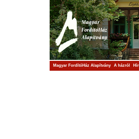
Magyar FordítóHáz Alapítvány
A házról
Hí