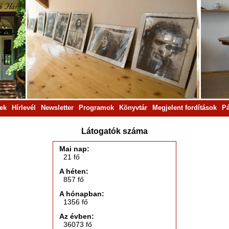
rek
Hírlevél
Newsletter
Programok
Könyvtár
Megjelent fordítások
Pá
Látogatók száma
Mai nap:
21 fő
A héten:
857 fő
A hónapban:
1356 fő
Az évben:
36073 fő