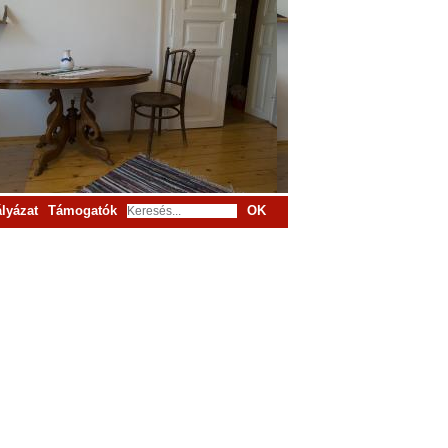
lyázat
Támogatók
OK