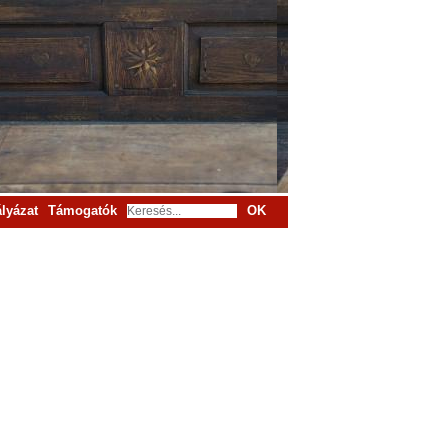
lyázat
Támogatók
OK