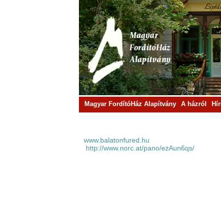
Magyar FordítóHáz Alapítvány
A házról
Hí
www.balatonfured.hu
http://www.norc.at/pano/ezAun6qs/