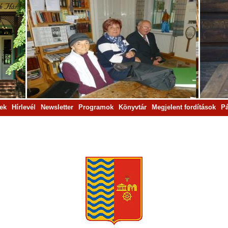
rek
Hírlevél
Newsletter
Programok
Könyvtár
Megjelent fordítások
Pá